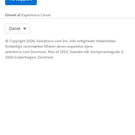
LØSTE DENNE ARTIKEL DIT PROBLEM?
Drevet af
Experience Cloud
Giv os besked, så vi kan forbedre os!
Select Org
Dansk
Ja
Nej
© Copyright 2026, Salesforce.com Inc. Alle rettigheder forbeholdes.
Forskellige varemærker tilhører deres respektive ejere.
salesforce.com Danmark, filial af SFDC Sweden AB. Kampmannsgade 2,
1604 Copenhagen, Denmark