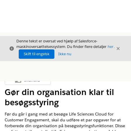
Denne tekst er oversat ved hjælp af Salesforce-
maskinoversættelsessystem. Du finder flere detaljer
her
.
Luk
Luk
Luk
Skift til engelsk
Ikke nu
Indhold
Vis indholdsfortegnelse
Gør din organisation klar til
besøgsstyring
Før du går i gang med at besøge Life Sciences Cloud for
Customer Engagement, skal du udføre et par opgaver for at
forberede din organisation på besøgsstyringsfunktioner. Disse