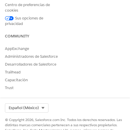
Centro de preferencias de
Configure un conector para sincronizar datos externos
.
cookies
Cargue los datos externos en formato CSV, tras asegurarse
de que el archivo CSV contiene las columnas
Sus opciones de
mencionadas en
Preparar sus datos externos
.
privacidad
A continuación, utilice la plantilla Datos externos para
COMMUNITY
predecir emisiones de cadena de suministros para crear una
aplicación que genere conjuntos de datos de CRM Analytics
AppExchange
que contengan los datos externos.
Administradores de Salesforce
CONSULTE TAMBIÉN:
Desarrolladores de Salesforce
Conectar con datos fuera de Salesforce
Trailhead
Cargar un archivo CSV para crear un conjunto de datos
Capacitación
Trust
¿RESOLVIÓ ESTE ARTÍCULO SU PROBLEMA?
Select Org
Español (México)
¡Háganos saber cómo podemos mejorar!
© Copyright 2026, Salesforce.com Inc. Todos los derechos reservados. Las
Sí
No
distintas marcas comerciales pertenecen a sus respectivos propietarios.