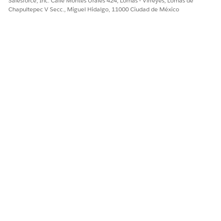
Salesforce, Inc. Calle Montes Urales 424, Lomas - Virreyes, Lomas de
Chapultepec V Secc., Miguel Hidalgo, 11000 Ciudad de México