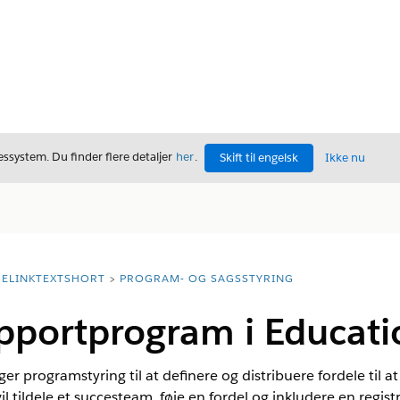
ssystem. Du finder flere detaljer
her
.
Skift til engelsk
Ikke nu
ELINKTEXTSHORT
PROGRAM- OG SAGSSTYRING
upportprogram i Educat
r programstyring til at definere og distribuere fordele til 
il tildele et succesteam, føje en fordel og inkludere en registr