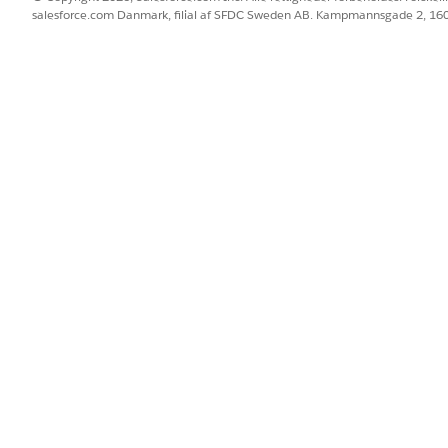
salesforce.com Danmark, filial af SFDC Sweden AB. Kampmannsgade 2, 1
hed for at se programmet, skal du vælge
Vis på læringsportal
.
s) skal du angive navnet på din vurderings Omniscript.
del, som du ønsker at oprette, under Fordel.
rdelsdetaljer.
dgivning eller Mentoring.
ængelig, skal du klikke på
Aktiv
.
er, og gem derefter dine ændringer.
BLEM?
 os!