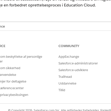
e en forbedret oprettelsesproces i Education Cloud.
nce
rmance
,
Unlimited
og
Developer
Edition med Education Cloud
RCE
COMMUNITY
BRUGERTILLADELSER PÅKRÆVET
grammer med vurderinger:
Education Cloud - Fuld adga
 om beskyttelse af personlige
AppExchange
er
Salesforce-administratorer
og vælge
Student Succes eller Mentoring
.
 om sikkerhed
Salesforce-udviklere
tionsmenuen.
r anvendelse
Trailhead
o for programmet.
njer for deltagelse
Uddannelse
.
ræferencecenter
Tillid
l du finde og vælge succesteamet.
privacybeslissingen
er, at du relaterer rådgivningsprogrammer til succesteams for at sik
© Copyright 2026, Salesforce.com Inc. Alle rettigheder forbeholdes. Forskell