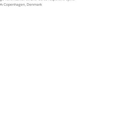
604 Copenhagen, Denmark
Ja
Nej