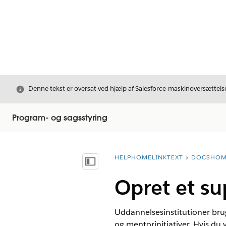
Luk
Denne tekst er oversat ved hjælp af Salesforce-maskinoversættelse
Program- og sagsstyring
HELPHOMELINKTEXT
DOCSHOM
breadcrumbDescription
Vis indholdsfortegnelse
Opret et s
Uddannelsesinstitutioner bruge
og mentorinitiativer. Hvis du v