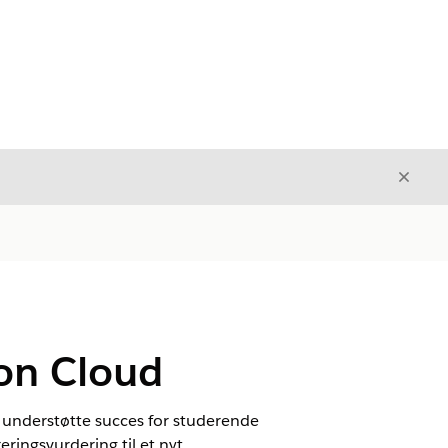
Luk
Luk
ion Cloud
at understøtte succes for studerende
eringsvurdering til et nyt