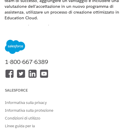
team di successo, aggiungere un vantaggio e includere una
valutazione dell'accettazione in un nuovo programma di
assistenza, utilizzare un processo di creazione ottimizzato in
Education Cloud.
VERSIONI (EDITION) RICHIESTE
Disponibile nelle versioni: Lightning Experience
Disponibile in:
Enterprise Edition
,
Performance Edition
,
Unlimited Edition
e
Developer Edition
con Education Cloud
1-800-667-6389
AUTORIZZAZIONI UTENTE NECESSARIE
Per creare programmi di
Accesso completo a
supporto con valutazioni:
Education Cloud
SALESFORCE
Dal Programma di avvio app, trovare e selezionare
Student Success o Mentoring
.
Informativa sulla privacy
Dal menu di navigazione dell'app, seleziona
Programmi
.
Informativa sulla protezione
Fai clic su
Nuovo programma di supporto
.
Condizioni di utilizzo
Immetti il nome e la data di inizio del programma.
Linee guida per la
Per Stato, selezionare
Attivo
.