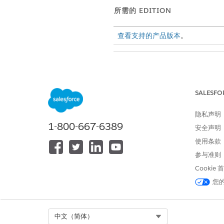
所需的 EDITION
查看支持的产品版本
。
要生成许可证合规性摘要：
SALESFO
隐私声明
1-800-667-6389
安全声明
从应用程序启动程序中，查找并
使用条款
从应用程序导航菜单中，选择
客
参与准则
在“获取 Einstein 见解”窗
查看 AI 生成的许可证和许可证
Cookie
根据需要复制或编辑概览。
您
要在描述字段中存储概览，单击
要再次生成概览，请单击
转到
。
Select Org
中文（简体）