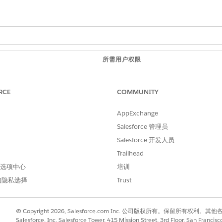
所需用户权限
公共部门访问权限集
RCE
COMMUNITY
与
Einstein for Service Inn
AppExchange
Salesforce 管理员
选择
公共部门：许可证
。
Salesforce 开发人员
户
，然后选择公司客户。
Trailhead
格中，确认有关使用 AI 生成的回复的免责声明。
概览。
 首选项中心
培训
的隐私选择
Trust
保存
。
© Copyright 2026, Salesforce.com Inc. 公司版权所有。保留所
Salesforce, Inc. Salesforce Tower, 415 Mission Street, 3rd Floor, San Francis