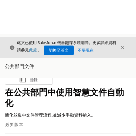
此文已使用 Salesforce 機器翻譯系統翻譯。更多詳細資料
結束
結束
結束
請參見
此處
。
切換至英文
不要現在
公共部門文件
目錄
顯示目錄
在公共部門中使用智慧文件自動
化
簡化並集中文件管理流程,並減少手動資料輸入。
必要版本