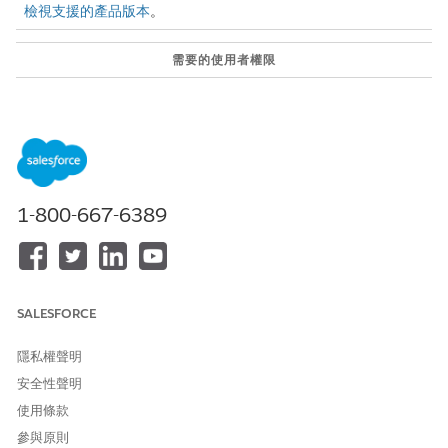
檢視支援的產品版本
。
需要的使用者權限
自訂記錄頁面:
自訂應用程式
若要建立「文件檢查清單項
文件檢查清單
目」:
若要將「文件檢查清單項目」
文件檢查清單、ActionPlans
新增至動作計畫範本:
1-800-667-6389
若要使用收到的文件:
文件檢查清單
透過精確地將任何紙本或手寫表單的資料從數位記錄 (例如公司授權
申請或個別應用程式) 中提取和儲存,讓您的應用程式接收和檢閱流
SALESFORCE
程更有效率。只要按幾下滑鼠,即可輕鬆地對應、檢閱和批准應用程
式,無須手動輸入資料。使用文件檢查清單項目來協助確保部門成員
隱私權聲明
為其申請提交必要的支援文件。
安全性聲明
若要使用「智慧文件自動化」,請先設定「
智慧表單讀取器
」。
使用條款
將檢閱元件新增至應用程式記錄頁面
參與原則