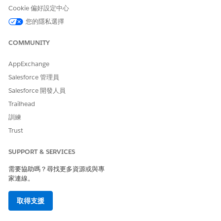
Cookie 偏好設定中心
若要讓檢閱者比較公司授權申請或個別申請記錄中所採取的資料與
手寫應用程式的掃描複本,請將「OCR 檢閱」元件新增至記錄頁面。
您的隱私選擇
以下是您將元件新增至業務授權申請記錄頁面的方式。
COMMUNITY
建立「公司授權申請」物件的記錄頁面,或編輯或複製現有頁面
請參閱
建立及設定 Lightning Experience 記錄頁面
。
AppExchange
將「OCR 檢閱」元件拖曳至「活動」元件上方的頁面畫布。
Salesforce 管理員
儲存變更然後啟用頁面。
Salesforce 開發人員
Trailhead
建立文件檢查清單項目
訓練
若要鼓勵部門成員提交必要的補充文件,請建立文件檢查清單項目以
Trust
協助他們管理檔案上載和批准。以下是為公司授權申請建立文件檢
查清單項目的方式。
SUPPORT & SERVICES
開啟您要建立文件檢查清單項目的公司授權應用程式。
在「文件檢查清單項目」相關清單中,按一下「
新增
」。
需要協助嗎？尋找更多資源或與專
輸入檢查清單項目的名稱。
家連線。
如果您使用文件類型,請選取適當的文件類型。
(選用) 在「檔案相關對象」下,指定與檔案相關的連絡人或使用
取得支援
者。
請儲存您的變更。