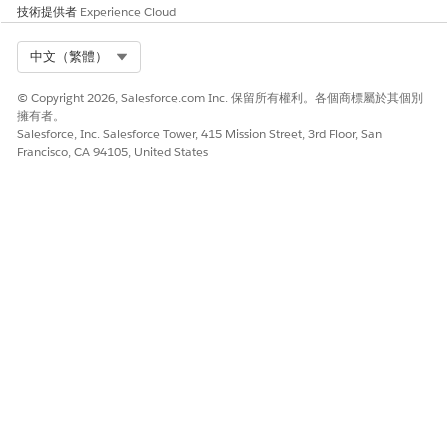
技術提供者
Experience Cloud
將文件檢查清單項目新增至動作計畫範本
Select Org
中文（繁體）
使用包含文件檢查清單項目的動作計畫範本,讓文件處理工作流程更
一致。當您將文件檢查清單項目新增至動作計畫範本時,它會自動新
© Copyright 2026, Salesforce.com Inc. 保留所有權利。各個商標屬於其個別
增至從範本建立的動作計畫。
擁有者。
Salesforce, Inc. Salesforce Tower, 415 Mission Street, 3rd Floor, San
進入 App Launcher (
),尋找並選取「
動作計畫範本
」。
Francisco, CA 94105, United States
按一下「
新增
」。
輸入範本的名稱和描述。
針對「動作計畫類型」,選取「
產業」。
針對「目標物件」,選取「
商機
」。
請儲存您的變更。
在新建立的動作計畫範本上,按一下「
新文件檢查清單項目」,
然
後選取文件類型,例如「公司授權申請」。
若有需要,請建立其他文件檢查清單項目。
檢閱文件檢查清單項目,然後發佈範本。