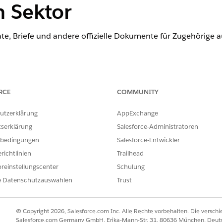
n Sektor
fikate, Briefe und andere offizielle Dokumente für Zugehörige
-Editionen
an.
RCE
COMMUNITY
ERFORDERLICHE BENUTZERBERECHTIGUNGEN
utzerklärung
AppExchange
umentgenerierung:
Doc Gen Designer (Designer
tserklärung
Salesforce-Administratoren
kumentgenerierung:
Docgen Designer-Standardbe
bedingungen
Salesforce-Entwickler
richtlinien
Trailhead
en alle Arten von Dokumenten für Zugehörige: Inspektionsber
reinstellungscenter
Schulung
lärungen und andere offizielle Mitteilungen wie Gerichtst
oder dem Anspruchsstatus.
e Datenschutzauswahlen
Trust
tgenerierung (ehemals Foundation Document Generation) 
te schnell, genau und konsistent generieren. Die OmniStu
© Copyright 2026, Salesforce.com Inc. Alle Rechte vorbehalten. Die versch
Salesforce.com Germany GmbH, Erika-Mann-Str. 31, 80636 München, Deut