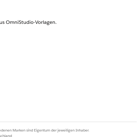
 aus OmniStudio-Vorlagen.
 für Dokumentgenerierung)
nutzer
ichte, Genehmigungszertifikate,
erminerinnerungen und Änderungen
können Sie diese
dio-Dokumentgenerierung führt
iedenen Marken sind Eigentum der jeweiligen Inhaber.
schland