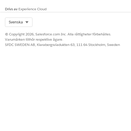
Drivs av
Experience Cloud
Select Org
Svenska
© Copyright 2026, Salesforce.com Inc. Alla rättigheter förbehålles.
Varumärken tillhör respektive ägare.
SFDC SWEDEN AB, Klarabergsviadukten 63, 111 64 Stockholm, Sweden
För att skapa ett besök, i den relaterade listan Besök, klicka
på
Ny
. Eller, om din administratör har konfigurerat den,
klicka på snabbåtgärdsknappen
Skapa besök
.
För att kontrollera plats- eller tillgångsdetaljer, gå till den
relaterade listan Platser för auktoriseringsansökan eller
Tillgångar för auktoriseringsansökan.
I komponenten Objekt att godkänna, använd
snabbåtgärdsknapparna Godkänn, Avvisa och Omtilldela