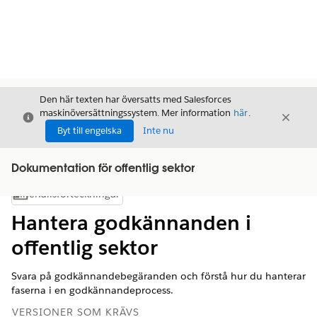
Den här texten har översatts med Salesforces
maskinöversättningssystem. Mer information
här
.
Stäng
Stäng
Stäng
Byt till engelska
Inte nu
Dokumentation för offentlig sektor
Innehållsförteckningar
Visa innehållsförteckning
Hantera godkännanden i
offentlig sektor
Svara på godkännandebegäranden och förstå hur du hanterar
faserna i en godkännandeprocess.
VERSIONER SOM KRÄVS