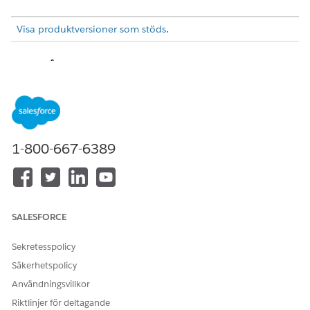
Visa produktversioner som stöds
.
Svara på godkännandebegäranden
Öppna ett objekt för att godkänna, granska programmets
detaljer och godkänna, avvisa eller återtilldela en
godkännandebegäran.
VERSIONER SOM KRÄVS
1-800-667-6389
ANVÄNDARBEHÖRIGHETER SOM KRÄVS FÖR ATT
För att svara på en
Läs för den associerade
godkännandebegäran:
posten
SALESFORCE
Skapa besök:
Offentlig sektoråtkomst
Sekretesspolicy
ELLER
Säkerhetspolicy
Fältåtkomst för offentlig
Användningsvillkor
sektor
Riktlinjer för deltagande