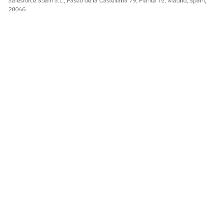
Salesforce Spain S.L., Paseo de la Castellana 79, Planta 7ª, Madrid, Spain,
28046