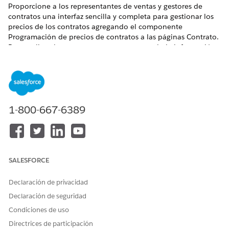
Proporcione a los representantes de ventas y gestores de
contratos una interfaz sencilla y completa para gestionar los
precios de los contratos agregando el componente
Programación de precios de contratos a las páginas Contrato.
Personalice el componente para mostrar solo la información
que necesitan sus usuarios.
EDICIONES NECESARIAS
Disponible en: Lightning Experience
1-800-667-6389
Disponible en: Ediciones
Enterprise
,
Unlimited
y
Developer
de
Revenue Management
(anteriormente Revenue Cloud)
donde Gestión de transacciones está activada
PERMISOS DE USUARIO NECESARIOS
SALESFORCE
Para modificar formatos de
Personalizar aplicación
Declaración de privacidad
página en el Generador de
aplicaciones Lightning:
Declaración de seguridad
Condiciones de uso
En Configuración, seleccione
Gestor de objetos
.
Directrices de participación
Busque y seleccione
Contratos
.