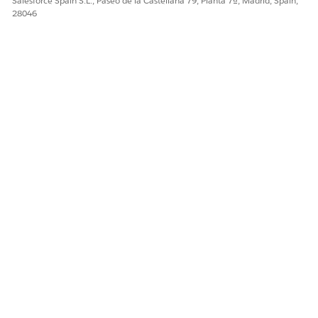
Salesforce Spain S.L., Paseo de la Castellana 79, Planta 7ª, Madrid, Spain,
¿RESOLVIÓ ESTE ARTÍCULO SU PROBLEMA?
28046
¡Háganos saber cómo podemos mejorar!
Sí
No