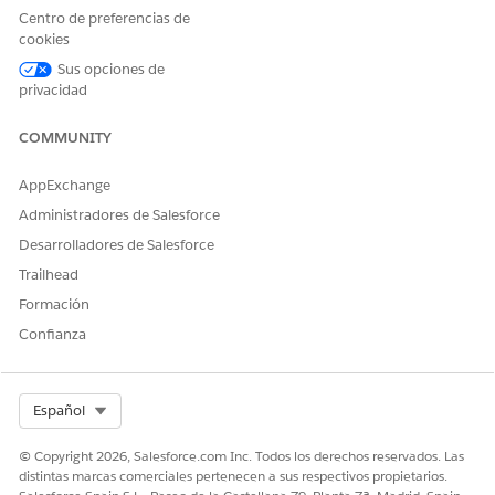
Centro de preferencias de
cookies
Sus opciones de
Antes de modificar un producto basado en el uso,
NOTA
privacidad
recuerde lo siguiente.
Los presupuestos y pedidos existentes no admiten
COMMUNITY
negociaciones de subvenciones.
Asegúrese de que la fecha de modificación está dentro
AppExchange
del ciclo de vida del activo.
Administradores de Salesforce
Desarrolladores de Salesforce
Desde el Iniciador de aplicación, busque y seleccione
Trailhead
Pedidos
.
Seleccione el número de pedido.
Formación
Haga clic en
Nombre de cuenta
y, a continuación, haga
Confianza
clic en
Activos
.
Seleccione el activo y luego haga clic en
Reparar
.
Introduzca la fecha de modificación.
Select Org
Español
Si es necesario, seleccione
Utilizar la fecha de inicio de
modificación para la fecha de inicio
de suscripción y haga
© Copyright 2026, Salesforce.com Inc. Todos los derechos reservados. Las
clic en
Enviar
.
distintas marcas comerciales pertenecen a sus respectivos propietarios.
El envío de la enmienda crea las concesiones de recursos