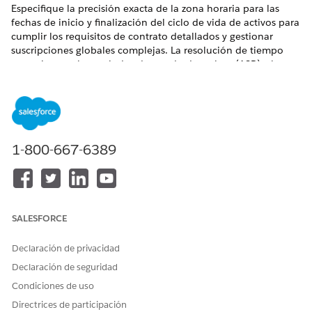
Especifique la precisión exacta de la zona horaria para las
fechas de inicio y finalización del ciclo de vida de activos para
cumplir los requisitos de contrato detallados y gestionar
suscripciones globales complejas. La resolución de tiempo
garantiza que los periodos de estado de activos (ASP) y las
modificaciones posteriores comiencen y finalicen
exactamente como se especifica, proporcionando paridad
para cambios no contiguos.
EDICIONES NECESARIAS
1-800-667-6389
Disponible en: Lightning Experience
Disponible en: Ediciones
Enterprise
,
Unlimited
y
Developer
de
Revenue Management
(anteriormente Revenue Cloud)
donde Gestión de transacciones está activada
SALESFORCE
PERMISOS DE USUARIO NECESARIOS
Declaración de privacidad
Declaración de seguridad
Para especificar la precisión
Crear en presupuestos
del tiempo en presupuestos:
Condiciones de uso
Directrices de participación
Para especificar la precisión
Conjunto de permisos de