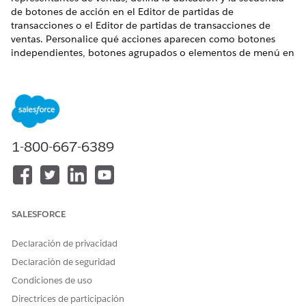
de botones de acción en el Editor de partidas de
transacciones o el Editor de partidas de transacciones de
ventas. Personalice qué acciones aparecen como botones
independientes, botones agrupados o elementos de menú en
una lista desplegable.
EDICIONES NECESARIAS
Disponible en: Lightning Experience
1-800-667-6389
Disponible en: Ediciones
Enterprise
,
Unlimited
y
Developer
de
Revenue Management
(anteriormente Revenue Cloud)
donde Gestión de transacciones está activada
PERMISOS DE USUARIO NECESARIOS
SALESFORCE
Para personalizar el Editor
Personalizar aplicación
de partidas de transacciones
Permiso del sistema
Declaración de privacidad
o el Editor de partidas de
Gestionar
gestión de
Declaración de seguridad
transacciones de ventas:
ingresos
Condiciones de uso
Para ver Editor de partidas
Seguridad a nivel de
Directrices de participación