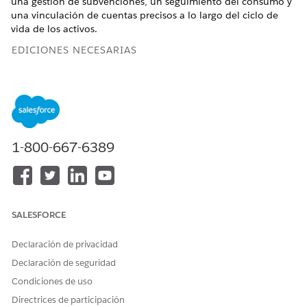
una gestión de subvenciones, un seguimiento del consumo y
una vinculación de cuentas precisos a lo largo del ciclo de
vida de los activos.
EDICIONES NECESARIAS
Disponible en: Lightning Experience
Disponible en: Ediciones
Enterprise
,
Unlimited
y
Developer
de
Revenue Management
(anteriormente Revenue Cloud)
donde Gestión de transacciones está activada
1-800-667-6389
Comportamientos del ciclo de vida de activos de uso
Cuando gestiona activos basados en el uso, el sistema aplica
reglas específicas a tarifas y subvenciones de recursos.
SALESFORCE
Porcentajes modificados: El tipo de un activo modificado
cambia para reflejar las nuevas condiciones.
Declaración de privacidad
Subvenciones no utilizadas: El sistema pierde cualquier
Declaración de seguridad
concesión de recurso no utilizado cuando renueva o
Condiciones de uso
cancela el activo.
Prorrateo de subvenciones: El sistema admite el prorrateo
Directrices de participación