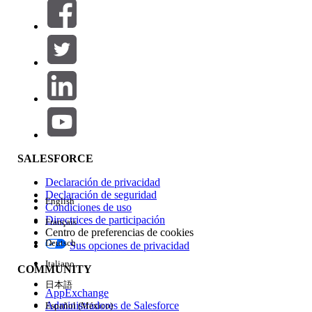
Filtros (0)
SELECCIONAR FILTROS
Agregar
Área de productos
Repercusión de función
SALESFORCE
Declaración de privacidad
Declaración de seguridad
English
Condiciones de uso
Directrices de participación
Français
Centro de preferencias de cookies
Deutsch
Sus opciones de privacidad
Edición
Italiano
COMMUNITY
日本語
AppExchange
Administradores de Salesforce
Español (México)