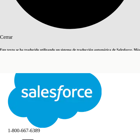
Buscar
Cerrar
Este texto se ha traducido utilizando un sistema de traducción automática de Salesforce. Más
Cambiar a inglés
Ahora no
información
aquí
.
Cerrar
Cerrar
1-800-667-6389