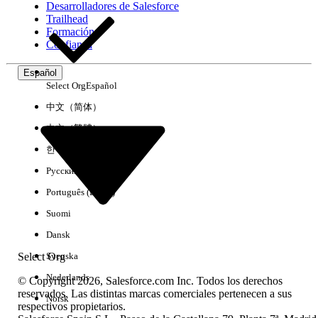
Desarrolladores de Salesforce
Trailhead
Experiencia
Formación
Confianza
Español
Select Org
Español
Borrar todo
Listo
中文（简体）
中文（繁體）
한국어
Русский
Português (Brasil)
Suomi
Dansk
Select Org
Svenska
Nederlands
© Copyright 2026, Salesforce.com Inc. Todos los derechos
reservados. Las distintas marcas comerciales pertenecen a sus
Norsk
respectivos propietarios.
No hay resultados