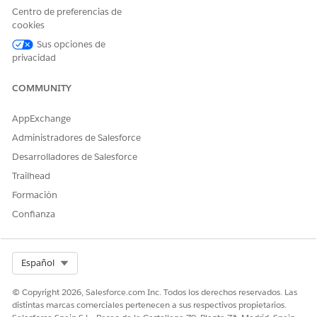
¡Háganos saber cómo podemos mejorar!
Centro de preferencias de
cookies
Sí
No
Sus opciones de
privacidad
COMMUNITY
AppExchange
Administradores de Salesforce
Desarrolladores de Salesforce
Trailhead
Formación
Confianza
Select Org
Español
© Copyright 2026, Salesforce.com Inc. Todos los derechos reservados. Las
distintas marcas comerciales pertenecen a sus respectivos propietarios.