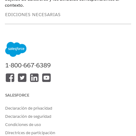
contexto.
EDICIONES NECESARIAS
Disponible en: Lightning Experience
Disponible en: Ediciones
Enterprise
,
Unlimited
y
Developer
de
Revenue Management
(anteriormente Revenue Cloud)
donde Gestión de transacciones está activada
Crear campos personalizados
: Utilice el Gestor de objetos
1-800-667-6389
para agregar campos a objetos de ventas relevantes (por
ejemplo, Presupuesto, Pedido, Producto).
Agregar atributos
: Agregue los atributos y nombres de
etiqueta correspondientes a la definición de contexto
ampliado.
SALESFORCE
Atributos de mapa
: Asigne estos atributos a los campos
personalizados de la entidad.
Declaración de privacidad
Declaración de seguridad
Condiciones de uso
Directrices de participación
¿RESOLVIÓ ESTE ARTÍCULO SU PROBLEMA?