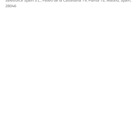
Salesforce Spain S.L., Paseo de la Castellana 79, Planta 7ª, Madrid, Spain,
28046