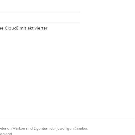
ue Cloud)
mit aktivierter
die untergeordneten Produkte an,
okument" festgelegt ist.
 Umsatzverwaltung
.
ie PDF-Aktion "E-Mail" in der
iedenen Marken sind Eigentum der jeweiligen Inhaber.
schland