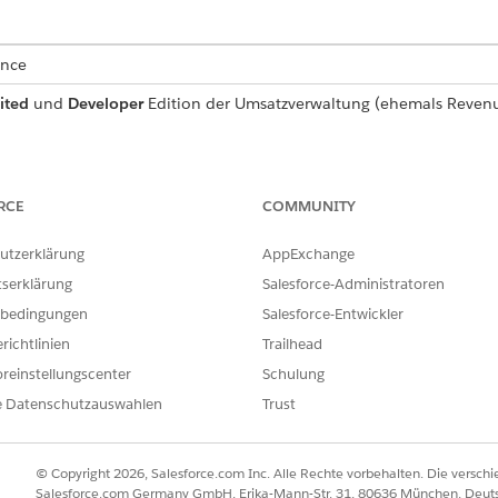
ence
ited
und
Developer
Edition der
Umsatzverwaltung
(ehemals Reven
ERFORDERLICHE BENUTZERBERECHTIGUNGEN
RCE
COMMUNITY
"Lesen" für Angebote
utzerklärung
AppExchange
okumenten werden alle Stammprodukte angezeigt. Sie zeigen nur 
tserklärung
Salesforce-Administratoren
chtbarkeit" nicht ausgewählt, auf "Immer" oder auf "Nur Angebotsd
bedingungen
Salesforce-Entwickler
tionen finden Sie unter
Verwalten von Produktbeziehungen in
der
richtlinien
Trailhead
reinstellungscenter
Schulung
datensatzseite auf
und wählen Sie dann
PDF erstellen
aus.
e Datenschutzauswahlen
Trust
eichern
oder
Angebot speichern und per
E-Mail senden.
werden der Themenliste "Angebots-PDFs" hinzugefügt. Sie können d
die Dokumente freizugeben.
© Copyright 2026, Salesforce.com Inc. Alle Rechte vorbehalten. Die versch
Salesforce.com Germany GmbH, Erika-Mann-Str. 31, 80636 München, Deut