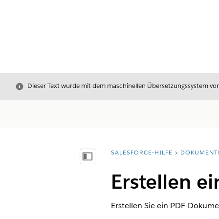
Schließen
Dieser Text wurde mit dem maschinellen Übersetzungssystem von S
SALESFORCE-HILFE
DOKUMENT
Sie befinden sich hier:
Inhalt anzeigen
Erstellen 
Erstellen Sie ein PDF-Dokumen