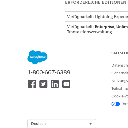
ERFORDERLICHE EDITIONEN
Verfügbarkeit: Lightning Experi
Verfügbarkeit:
Enterprise
,
Unlim
Transaktionsverwaltung
SALESFO
Anzeigen von Angeboten:
Datensch
1-800-667-6389
In Angebotsd
HINWEIS
Sicherhei
deren Feld "Angebotssi
Nutzungs
Entsprechende Informa
Teilnahme
Cookie-Vo
Klicken Sie auf der Angebots
Ihr
Klicken Sie auf
In Angebot sp
Gespeicherte PDF-Dokumente 
Themenliste verwenden, um 
Select Org
Deutsch