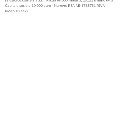
salesforce.com Italy S.r.l., Piazza Filippo Meda 5, 20121 Milano (MI)
iniziale limite periodo,
Capitale sociale 10.000 euro - Numero REA MI-1785731 P.IVA
Quantità iniziale, Quantità
04959160963
finale, Conteggio durata
prezzi, Prezzo unitario
netto, Totale parziale
prodotto, Risultato
convalida
Consultare queste risorse aggiuntive.
Aggiunta di un elenco correlato a un oggetto
Personalizzazione dei layout di pagina con l'editor di
layout di pagina ottimizzato
VEDERE ANCHE:
Personalizzazione degli elenchi correlati
QUESTO ARTICOLO HA RISOLTO IL PROBLEMA?
Facci sapere, così possiamo migliorare!
Sì
No