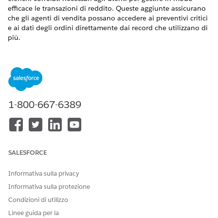
efficace le transazioni di reddito. Queste aggiunte assicurano
che gli agenti di vendita possano accedere ai preventivi critici
e ai dati degli ordini direttamente dai record che utilizzano di
più.
VERSIONI (EDITION) RICHIESTE
Disponibile nelle versioni: Lightning Experience
Disponibile in:
Enterprise
Edition,
Unlimited
Edition e
Developer
Edition di
Gestione del reddito
1-800-667-6389
(precedentemente Revenue Cloud)
in cui è abilitata
Gestione delle transazioni
Configurazioni layout di pagina
SALESFORCE
Personalizzare i layout di pagina per includere i seguenti
elenchi e campi correlati.
Informativa sulla privacy
Layout di pagina opportunità: Aggiungere questo elenco
Informativa sulla protezione
correlato per aiutare gli utenti a tenere traccia dei
Condizioni di utilizzo
documenti prezzi associati.
Linee guida per la
Preventivi