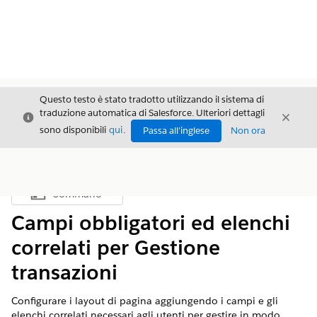
Questo testo è stato tradotto utilizzando il sistema di
traduzione automatica di Salesforce. Ulteriori dettagli
Chiudi
Chiud
Chiudi
sono disponibili
qui
.
Passa all'inglese
Non ora
Sommario
Mostra sommario
Campi obbligatori ed elenchi
correlati per Gestione
transazioni
Configurare i layout di pagina aggiungendo i campi e gli
elenchi correlati necessari agli utenti per gestire in modo