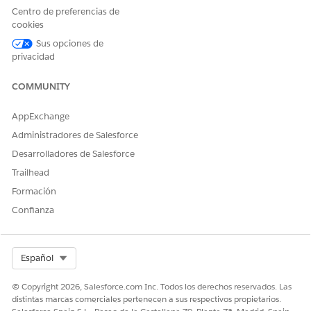
TotalAmount (solo
Centro de preferencias de
lectura)
cookies
Sus opciones de
privacidad
COMMUNITY
Utilice un conjunto de permisos personalizado para
NOTA
AppExchange
proporcionar acceso de lectura para usuarios que carecen
Administradores de Salesforce
del permiso API Realizar pedido pero requieren acceso a
otros campos de pedido.
Desarrolladores de Salesforce
Trailhead
Abra cualquier página de registro de pedido o
Formación
presupuesto.
Confianza
Desde Configuración, seleccione
Modificar página
.
Seleccione el componente
Resumen de transacciones
para ver sus propiedades.
Select Org
Español
Seleccione
Ampliado de forma predeterminada
para
mostrar todos los detalles del resumen automáticamente
© Copyright 2026, Salesforce.com Inc. Todos los derechos reservados. Las
cuando se cargue la página.
distintas marcas comerciales pertenecen a sus respectivos propietarios.
Mueva los campos obligatorios a la sección
Seleccionado