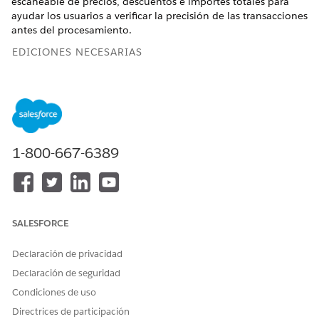
escaneable de precios, descuentos e importes totales para
ayudar los usuarios a verificar la precisión de las transacciones
antes del procesamiento.
EDICIONES NECESARIAS
Disponible en: Lightning Experience
Disponible en: Ediciones
Enterprise
,
Unlimited
y
Developer
de
Revenue Management
(anteriormente Revenue Cloud)
donde Gestión de transacciones está activada
1-800-667-6389
PERMISOS DE USUARIO NECESARIOS
Para personalizar el
Personalizar aplicación
Resumen de transacciones:
SALESFORCE
Para ver Resumen de
Seguridad a nivel de campo
transacciones en la página
en estos campos Pedido:
Declaración de privacidad
Pedidos:
TotalRoundedLineAmou
Declaración de seguridad
nt (solo lectura)
Condiciones de uso
DiscountPercent (solo
lectura)
Directrices de participación