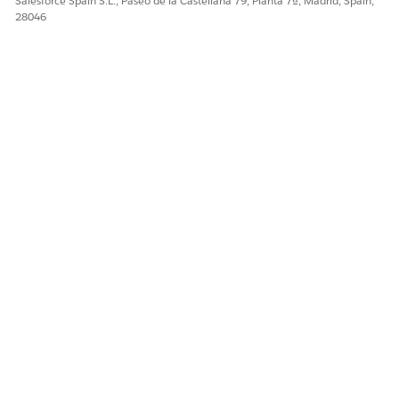
Salesforce Spain S.L., Paseo de la Castellana 79, Planta 7ª, Madrid, Spain,
28046