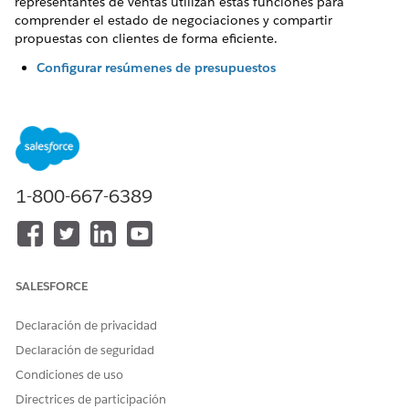
representantes de ventas utilizan estas funciones para
comprender el estado de negociaciones y compartir
propuestas con clientes de forma eficiente.
Configurar resúmenes de presupuestos
Configure IA generativa de Einstein y configure formatos
de página de presupuestos para proporcionar a los
representantes de ventas descripciones generales de
presupuestos digeribles. Al utilizar datos de clientes,
Einstein resume registros de modo que los representantes
vean rápidamente el estado actual de una negociación,
1-800-667-6389
un cliente o un cliente potencial para su aprobación.
Configurar correos electrónicos de presupuestos
Utilice Einstein para ayudar sus representantes de ventas a
redactar correos electrónicos para compartir propuestas
SALESFORCE
de presupuestos con sus clientes.
Declaración de privacidad
Declaración de seguridad
Condiciones de uso
¿RESOLVIÓ ESTE ARTÍCULO SU PROBLEMA?
¡Háganos saber cómo podemos mejorar!
Directrices de participación