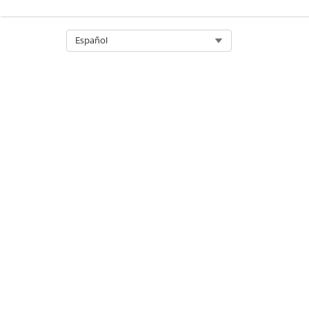
Select Org
Español