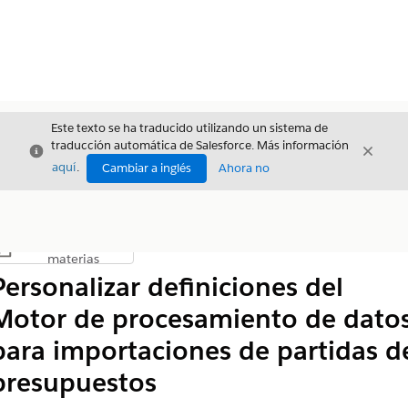
Este texto se ha traducido utilizando un sistema de
traducción automática de Salesforce. Más información
Cerrar
Cerrar
Cerrar
aquí
.
Cambiar a inglés
Ahora no
Índice de
Mostrar índice de materias
materias
Personalizar definiciones del
Motor de procesamiento de dato
para importaciones de partidas d
presupuestos