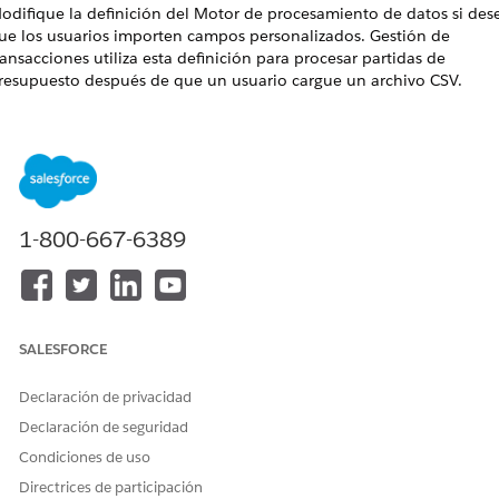
odifique la definición del Motor de procesamiento de datos si des
ue los usuarios importen campos personalizados. Gestión de
ransacciones utiliza esta definición para procesar partidas de
resupuesto después de que un usuario cargue un archivo CSV.
DICIONES NECESARIAS
Disponible en: Lightning Experience
Disponible en: Ediciones
Enterprise
,
Unlimited
y
Developer
de
Revenue Management
(anteriormente Revenue Cloud)
donde
1-800-667-6389
Gestión de transacciones está activada
PERMISOS DE USUARIO NECESARIOS
Para crear una definición del
Personalizar aplicación
SALESFORCE
Motor de procesamiento de
Y
datos:
Declaración de privacidad
Modificar todos los datos
Declaración de seguridad
Antes de empezar, descargue la plantilla existente.
Condiciones de uso
En Configuración, busque y seleccione
Motor de
Directrices de participación