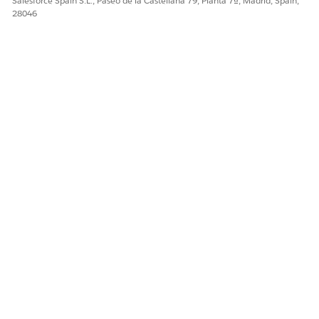
Salesforce Spain S.L., Paseo de la Castellana 79, Planta 7ª, Madrid, Spain,
Cree un contrato sin capturar ningún precio o
28046
descuento basado en contrato.
¿RESOLVIÓ ESTE ARTÍCULO SU PROBLEMA?
¡Háganos saber cómo podemos mejorar!
Sí
No