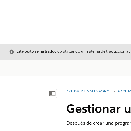
Cerrar
Este texto se ha traducido utilizando un sistema de traducción a
AYUDA DE SALESFORCE
DOCUM
Usted está aquí:
Mostrar índice de materias
Gestionar 
Después de crear una program