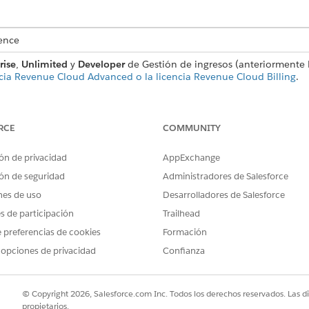
ence
rise
,
Unlimited
y
Developer
de Gestión de ingresos (anteriorment
cia Revenue Cloud Advanced o la licencia Revenue Cloud Billing
.
¿QUÉ HACE?
PRES
PROG
RCE
COMMUNITY
to
Agrega productos al segmento actual o a
Todos
todos los segmentos de grupo de
progr
ón de privacidad
AppExchange
programación de rampa posteriores. Si
ón de seguridad
Administradores de Salesforce
utiliza Examinar catálogos en el nivel de
presupuesto o pedido en su lugar, los
nes de uso
Desarrolladores de Salesforce
productos se agregan solo al primer grupo
es de participación
Trailhead
como líneas sin rampa.
 preferencias de cookies
Formación
to
Crea el siguiente segmento copiando líneas
Ac
 opciones de privacidad
Confianza
y actualizando las fechas de inicio y
P
finalización para el nuevo segmento. Solo
a
puede copiar las líneas en rampa o todas
mo
las líneas.
© Copyright 2026, Salesforce.com Inc. Todos los derechos reservados. Las d
propietarios.