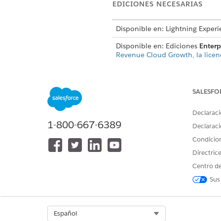
EDICIONES NECESARIAS
Disponible en: Lightning Experi
Disponible en: Ediciones
Enterp
Revenue Cloud Growth, la licen
ACCIÓN
NIVEL
SALESFO
Examinar catálogos
Segmen
Declaraci
1-800-667-6389
Declaraci
Condicio
Directric
Centro de
Duplicar segmento
Segmen
Sus
Select Org
Español