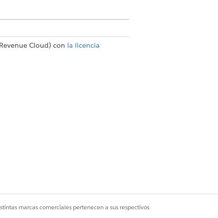
e Revenue Cloud) con
la licencia
UPUESTOS COMPATIBLES O
RAMACIONES EN RAMPA
 los tipos de presupuestos y
amaciones de rampa.
uerdo de rampa de venta inicial
rogramación de rampa generada
utomáticamente en Presupuestos de
dificación y renovación
istintas marcas comerciales pertenecen a sus respectivos