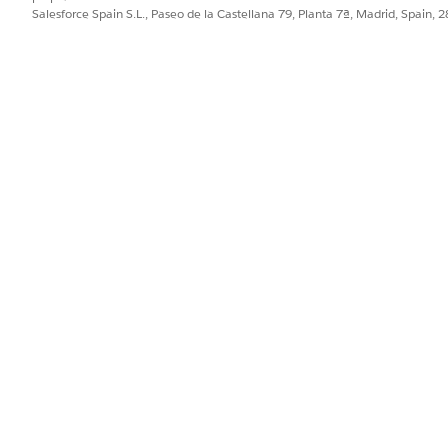
cilla de los dos modos y funciona bien cuando una negociac
Salesforce Spain S.L., Paseo de la Castellana 79, Planta 7ª, Madrid, Spain, 
ormemente con el tiempo.
veles
ciones de rampa múltiples por transacción también está a
nes de rampa independientes. Cada programación es un g
s son subgrupos anidados en él.
)

)

)

)

p)
do diferentes conjuntos de productos en la misma rampa de n
a suscripción de software que se amplía anualmente junto c