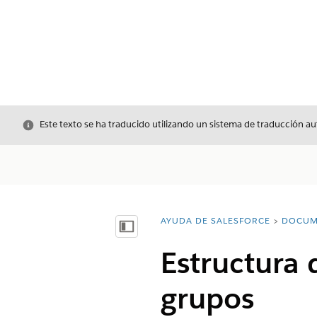
Cerrar
Este texto se ha traducido utilizando un sistema de traducción a
AYUDA DE SALESFORCE
DOCUM
Usted está aquí:
Mostrar índice de materias
Estructura
grupos