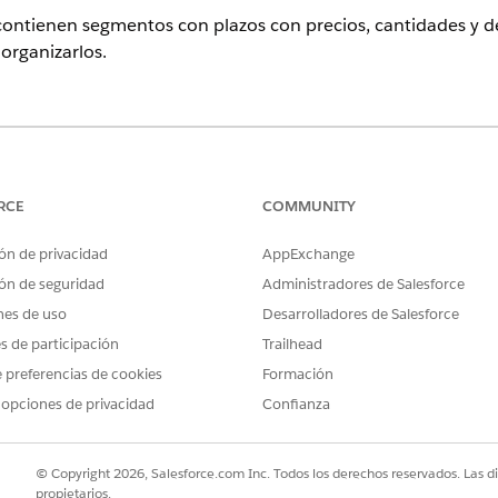
ontienen segmentos con plazos con precios, cantidades y d
organizarlos.
ence
rise
,
Unlimited
y
Developer
de Gestión de ingresos (anteriorment
cia Revenue Cloud Advanced o la licencia Revenue Cloud Billing
.
RCE
COMMUNITY
ón de privacidad
AppExchange
(predeterminada)
ón de seguridad
Administradores de Salesforce
ámetro Negociaciones en rampa para grupos en presupuestos 
nes de uso
Desarrolladores de Salesforce
plícita. Los segmentos aparecen como una lista plana de g
es de participación
Trailhead
 preferencias de cookies
Formación
 opciones de privacidad
Confianza
mped = true)

Segment 1)

 Segment 2)
© Copyright 2026, Salesforce.com Inc. Todos los derechos reservados. Las d
propietarios.