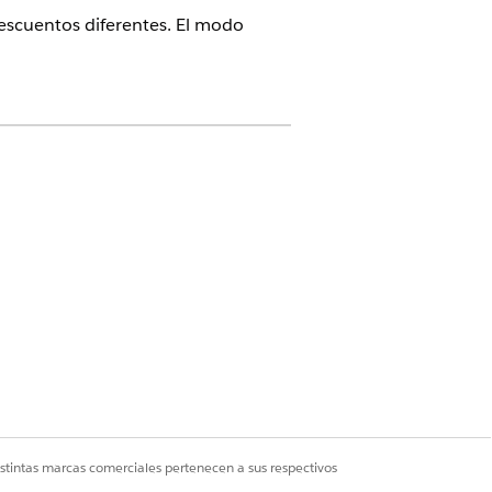
escuentos diferentes. El modo
e Revenue Cloud) con
la licencia
y pedidos, toda la transacción es
rupos en el presupuesto o pedido.
istintas marcas comerciales pertenecen a sus respectivos