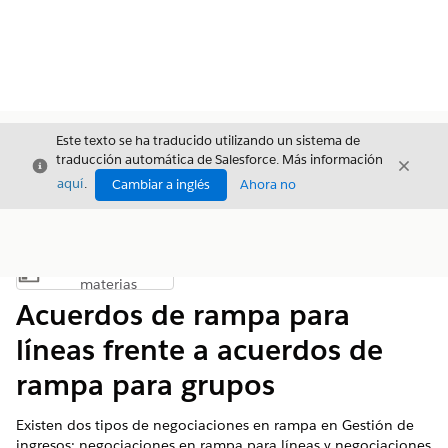
Este texto se ha traducido utilizando un sistema de
traducción automática de Salesforce. Más información
Cerrar
Cerrar
Cerrar
aquí
.
Cambiar a inglés
Ahora no
Índice de
Mostrar índice de materias
materias
Acuerdos de rampa para
líneas frente a acuerdos de
rampa para grupos
Existen dos tipos de negociaciones en rampa en
Gestión de
ingresos
: negociaciones en rampa para líneas y negociaciones