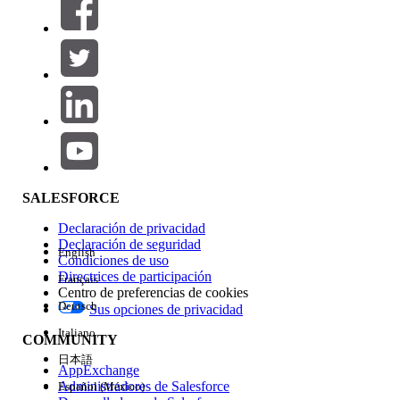
SALESFORCE
Declaración de privacidad
Declaración de seguridad
English
Condiciones de uso
Directrices de participación
Français
Centro de preferencias de cookies
Deutsch
Sus opciones de privacidad
Italiano
COMMUNITY
日本語
AppExchange
Administradores de Salesforce
Español (México)