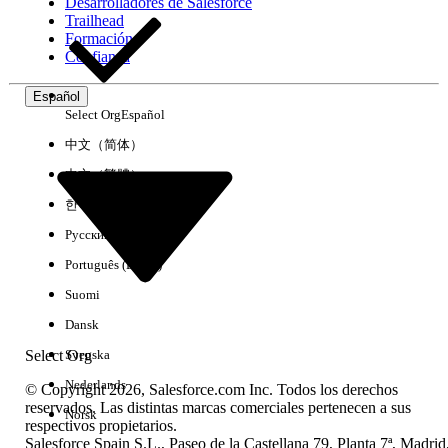
Desarrolladores de Salesforce
Trailhead
Formación
Confianza
Español
Select Org
Español
中文（简体）
中文（繁體）
한국어
Русский
Português (Brasil)
Suomi
Dansk
Select Org
Svenska
Nederlands
© Copyright 2026, Salesforce.com Inc. Todos los derechos
reservados. Las distintas marcas comerciales pertenecen a sus
Norsk
respectivos propietarios.
Salesforce Spain S.L., Paseo de la Castellana 79, Planta 7ª, Madrid