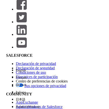
Filtros (0)
SELECCIONAR FILTROS
Agregar
Área de productos
Repercusión de función
SALESFORCE
Declaración de privacidad
Declaración de seguridad
English
Condiciones de uso
Directrices de participación
Français
Centro de preferencias de cookies
Deutsch
Sus opciones de privacidad
Edición
Italiano
COMMUNITY
日本語
AppExchange
Administradores de Salesforce
Español (México)