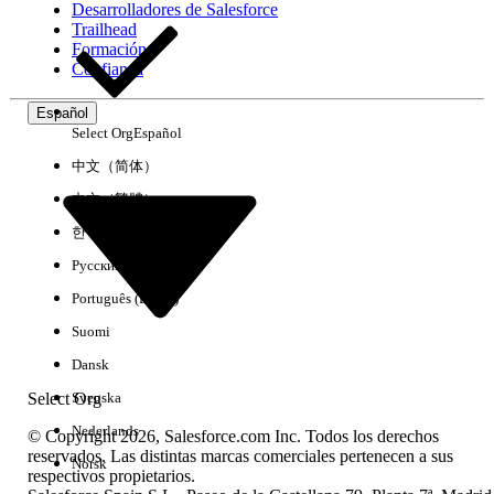
Desarrolladores de Salesforce
Trailhead
Experiencia
Formación
Confianza
Español
Select Org
Español
Borrar todo
Listo
中文（简体）
中文（繁體）
한국어
Русский
Português (Brasil)
Suomi
Dansk
Select Org
Svenska
Nederlands
© Copyright 2026, Salesforce.com Inc. Todos los derechos
reservados. Las distintas marcas comerciales pertenecen a sus
Norsk
respectivos propietarios.
No hay resultados