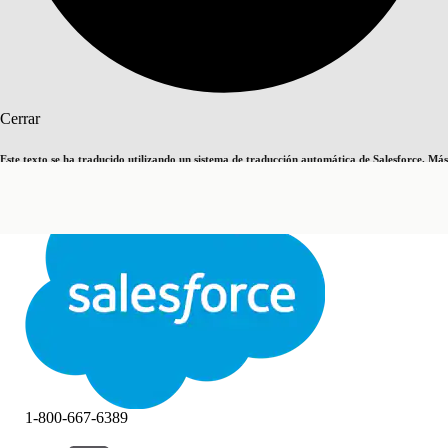
Buscar
Cerrar
Este texto se ha traducido utilizando un sistema de traducción automática de Salesforce. Más
Cambiar a inglés
Ahora no
información
aquí
.
Cerrar
Cerrar
1-800-667-6389