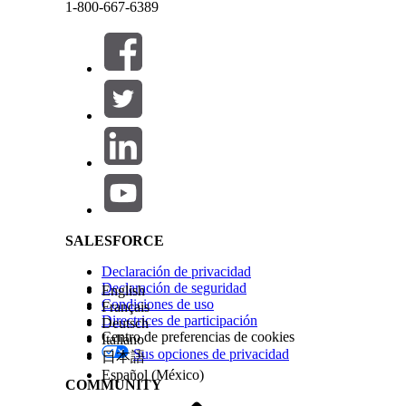
1-800-667-6389
UsageRatableSummaryId
Este texto se ha traducido utilizando un sistema de traducción automática de Salesforce. M
CommitRate__std
RatingDecisionDateTime
Variables de salida:
UsageRatableSummaryCommitmemtAssetRa
URSCARCommitmentAsset__std
URSCARId__std
Cerrar
Cerrar
URSCARNetUnitRate__std
Salesforce Help | Article
URSCARRatingDecisionDateTime__std
¿RESOLVIÓ ESTE ARTÍCULO SU PROBLEMA?
¡Háganos saber cómo podemos mejorar!
SALESFORCE
Declaración de privacidad
Declaración de seguridad
English
Condiciones de uso
Français
Directrices de participación
Deutsch
Centro de preferencias de cookies
Italiano
Sus opciones de privacidad
日本語
Español (México)
COMMUNITY