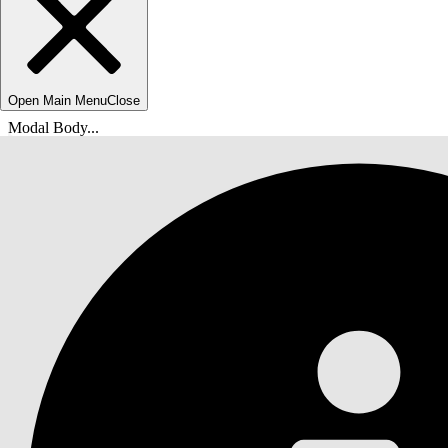
Open Main Menu
Close
Modal Body...
Usted está aquí:
Ayuda de Salesforce
Documentos
Gestión de ingresos de Agentforce