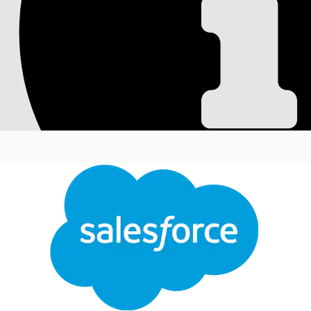
Partida de mapa
Utilice el elemento Partida de mapa para la asignac
partida principal y el nivel de las partidas secun
partida.
Ediciones necesarias
Disponible en: Lightning Experience
Disponible en:
Enterprise
Edition,
Unlimited
Editi
Asignar variables de partidas
Asigne sus variables a las etiquetas de contexto a
secundario.
Variables de entrada:
Cerrar
UsageRatableSummary
Activo