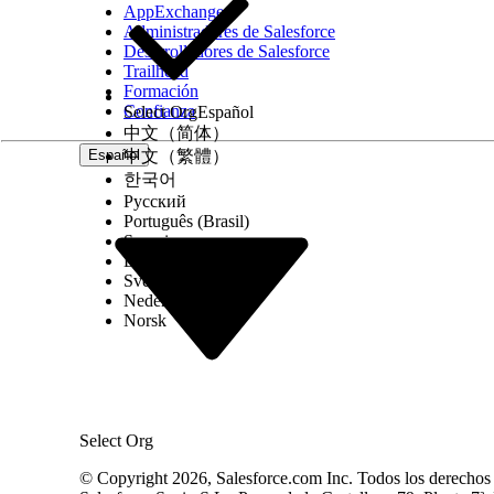
AppExchange
Administradores de Salesforce
Desarrolladores de Salesforce
Trailhead
Formación
Confianza
Select Org
Español
中文（简体）
Español
中文（繁體）
한국어
Русский
Português (Brasil)
Suomi
Dansk
Svenska
Nederlands
Norsk
Select Org
© Copyright 2026, Salesforce.com Inc. Todos los derechos r