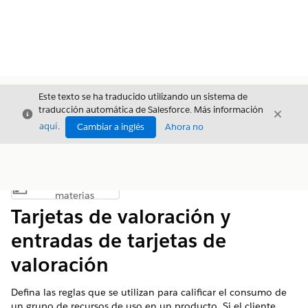
Este texto se ha traducido utilizando un sistema de
traducción automática de Salesforce. Más información
Cerrar
Cerrar
Cerrar
aquí
.
Cambiar a inglés
Ahora no
Índice de
Mostrar índice de materias
materias
Tarjetas de valoración y
entradas de tarjetas de
valoración
Defina las reglas que se utilizan para calificar el consumo de
un grupo de recursos de uso en un producto. Si el cliente