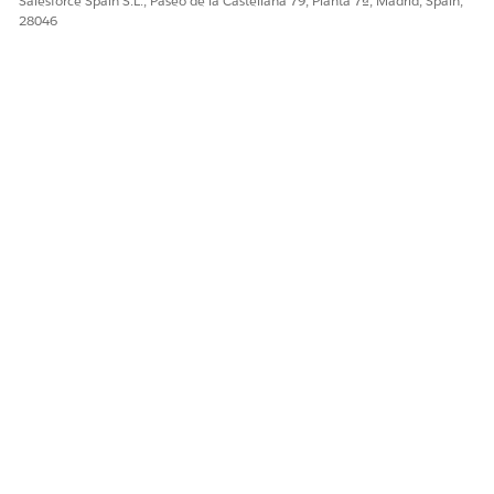
Salesforce Spain S.L., Paseo de la Castellana 79, Planta 7ª, Madrid, Spain,
28046