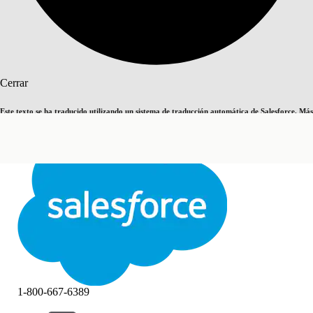
Buscar
Cerrar
Este texto se ha traducido utilizando un sistema de traducción automática de Salesforce. Más
Cambiar a inglés
Ahora no
información
aquí
.
Cerrar
Cerrar
1-800-667-6389