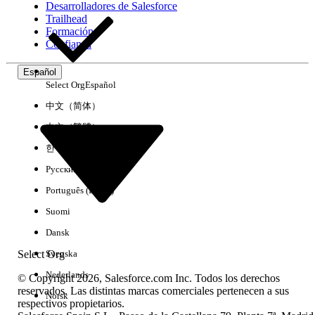
Desarrolladores de Salesforce
Trailhead
Experiencia
Formación
Confianza
Español
Select Org
Español
Borrar todo
Listo
中文（简体）
中文（繁體）
한국어
Русский
Português (Brasil)
Suomi
Dansk
Select Org
Svenska
Nederlands
© Copyright 2026, Salesforce.com Inc. Todos los derechos
reservados. Las distintas marcas comerciales pertenecen a sus
Norsk
respectivos propietarios.
No hay resultados