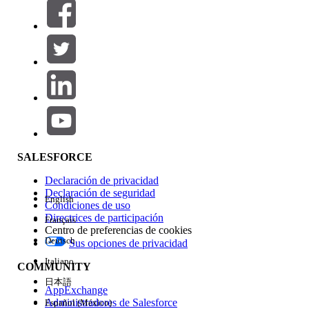
Filtrar por (0)
SELECCIONAR FILTROS
Agregar
Área de productos
Repercusión de función
SALESFORCE
Declaración de privacidad
Declaración de seguridad
English
Condiciones de uso
Directrices de participación
Français
Centro de preferencias de cookies
Deutsch
Sus opciones de privacidad
Edición
Italiano
COMMUNITY
日本語
AppExchange
Administradores de Salesforce
Español (México)