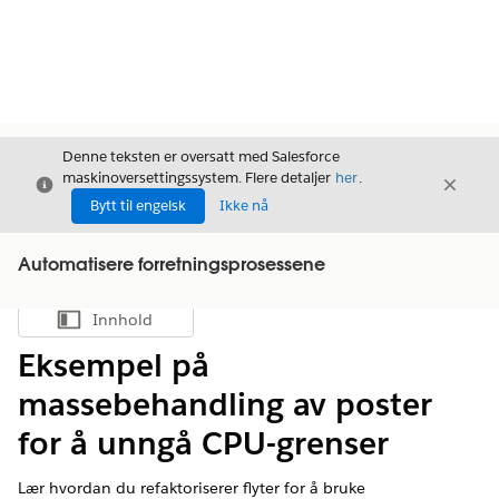
Denne teksten er oversatt med Salesforce
maskinoversettingssystem. Flere detaljer
her
.
Avslutt
Avslut
Avslutt
Bytt til engelsk
Ikke nå
Automatisere forretningsprosessene
Innhold
Vis innholdsfortegnelse
Eksempel på
massebehandling av poster
for å unngå CPU-grenser
Lær hvordan du refaktoriserer flyter for å bruke