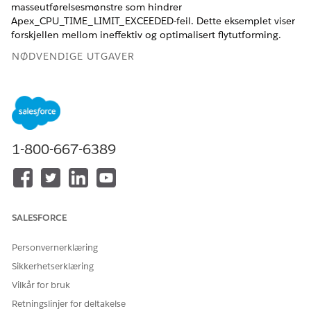
masseutførelsesmønstre som hindrer
Apex_CPU_TIME_LIMIT_EXCEEDED-feil. Dette eksemplet viser
forskjellen mellom ineffektiv og optimalisert flytutforming.
NØDVENDIGE UTGAVER
Se støttede versjoner.
NØDVENDIG BRUKERTILLATELSE
1-800-667-6389
For å åpne, redigere,
Behandle flyter
opprette, aktivere eller
deaktivere en flyt med alle
flyttyper, elementer og
funksjoner som er
tilgjengelig i Flow Builder,
SALESFORCE
inkludert Einstein og
Agentforce for Flow:
Personvernerklæring
Dette eksemplet viser hvordan du transformerer en flyt som
Sikkerhetserklæring
utfører Datamanipuleringsspråk (DML) i en sløyfe, til en
Vilkår for bruk
masseutført flyt som behandler poster effektivt. Vis en før-og-
etter-sammenligning, og lær prinsippene for masseutførelse
Retningslinjer for deltakelse