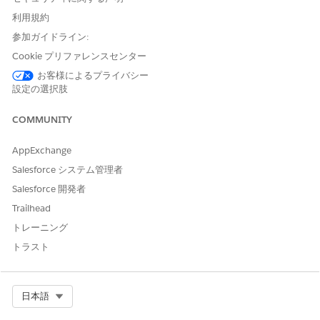
らリストビューホームに移動するには、
[リストビュー]
をクリッ
クします。
利用規約
参加ガイドライン:
ビューを選択して、ページに表示される内容を拡大または縮小
します。リストビューに表示される項目は、ページレイアウト
Cookie プリファレンスセンター
と項目レベルセキュリティ設定によって決まります。
お客様によるプライバシー
All Open Leads (すべての進行中のリード)。ユーザー階層
設定の選択肢
に表示されるすべての進行中の割り当てられたリード。
My Unread Leads (私の未読リード)。表示または編集して
COMMUNITY
いない割り当て済みリード。このリストには、自分が所有
するレコードのみが含まれます。
AppExchange
Recently Viewed Leads (最近参照したリード)。最後に参
Salesforce システム管理者
照したリードが最初にリストされている、参照したリー
Salesforce 開発者
ド。このリストには、自分が所有するレコードと、ユーザ
ー階層内の他のユーザーが所有するレコードが含まれま
Trailhead
す。
トレーニング
Today’s Leads (今日のリード)。今日作成されたリード。
トラスト
キュー内のリードを表示するには、ドロップダウンリストから
そのキューリストを選択します。Salesforce システム管理者
が作成するキューごとに、対応するキューリストビューが追加
Select Org
日本語
されます。オブジェクトの組織の共有モデルによって、キュー
内のそのオブジェクトのレコードに対するユーザーのアクセス