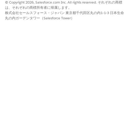
© Copyright 2026, Salesforce.com Inc. All rights reserved. それぞれの商標
権が決まります。
は、それぞれの商標所有者に帰属します。
公開/参照・更新・移行: ユーザーは、任意のキューからレ
株式会社セールスフォース・ジャパン 東京都千代田区丸の内1-1-3 日本生命
コードを表示して所有権を取得できます。
丸の内ガーデンタワー（Salesforce Tower）
「公開/参照・更新可能」または「公開/参照のみ」: ユー
ザーは任意のキューを表示できますが、自分がメンバーで
あるキューからのみ、または共有設定に応じて、ロール階
層またはテリトリー階層でキューメンバーより上位にある
キューからのみレコードの所有権を取得します。
非公開: ユーザーは、自分がメンバーであるキューからの
み、または共有設定に応じて、ロール階層またはテリトリ
ー階層でキューメンバーより上位にあるキューからのみ、
レコードを表示および受け入れることができます。
共有モデルに関係なく、ユーザーが自分がメンバーであるキュ
ーからレコード所有権を取得するには、「編集」権限を持って
いる必要があります。Salesforce システム管理者、ケースま
たはリードに対してオブジェクトレベルの「すべてのレコード
の編集」権限を持つユーザー、および「すべてのデータの編
集」権限を持つユーザーは、キュー内のメンバーシップにかか
わらず、任意のケースキューまたはリードキューのレコードを
参照および取得できます。