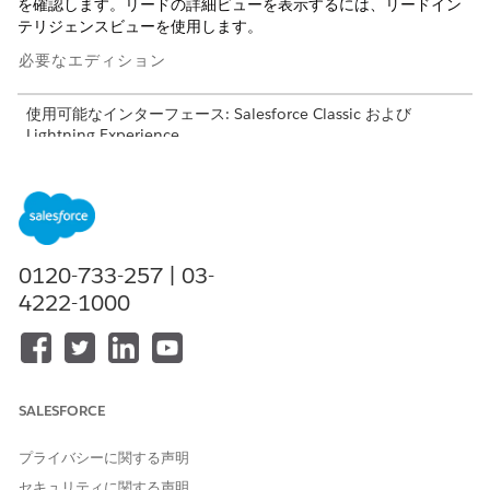
を確認します。リードの詳細ビューを表示するには、リードイン
テリジェンスビューを使用します。
必要なエディション
使用可能なインターフェース: Salesforce Classic および
Lightning Experience
使用可能なエディション:
Starter
Edition、
Essentials
Edition、
Group
Edition、
Professional
Edition、
Enterprise
Edition、
Performance
Edition、
Unlimited
Edition、
Pro
Suite
Edition、および
Developer
Edition (セールス付属)
0120-733-257 | 03-
必要なユーザー権限
4222-1000
[リード] タブを表示する
リードに対する「参照」
リードを参照する
リードに対する「参照」
リードを作成する
リードに対する「作成」
SALESFORCE
Lightning Experience でのリードリストビューの操作と使用につ
プライバシーに関する声明
いては、次の点に注意してください。インテリジェンスビューか
セキュリティに関する声明