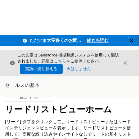
ただいま大変多くのお問い合わせをいただいており、ご連絡までにお時間を頂戴しております
続きを読む
Clo
この文章は Salesforce 機械翻訳システムを使用して翻訳
されました。詳細は
こちら
をご参照ください。
閉じる
閉じ
閉じる
英語に切り替える
今はしません
セールスの基本
目次
目次を表示
リードリストビューホーム
[リード] タブをクリックして、リードリストビューまたはリード
インテリジェンスビューを表示します。リードリストビューを使
用して、高度な絞り込みやインサイトなしでリードの基本リスト