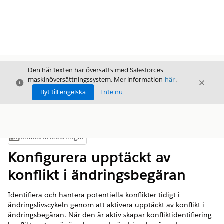
Den här texten har översatts med Salesforces
maskinöversättningssystem. Mer information
här
.
Stäng
Stäng
Stäng
Byt till engelska
Inte nu
Innehållsförteckningar
Visa innehållsförteckning
Konfigurera upptäckt av
konflikt i ändringsbegäran
Identifiera och hantera potentiella konflikter tidigt i
ändringslivscykeln genom att aktivera upptäckt av konflikt i
ändringsbegäran. När den är aktiv skapar konfliktidentifiering