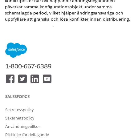
konfliktposter när överlappande ändringsbegäranden
påverkar samma konfigurationsobjekt under samma
schemalagda period, vilket hjälper ändringsansvariga och
uppfyllare att granska och lösa konflikter innan distribuering.
VERSIONER SOM KRÄVS
Tillgängliga i: Lightning Experience
Tillgängliga i:
Enterprise
,
Performance
och
Unlimited
Editions med Agentforce IT Service.
1-800-667-6389
ANVÄNDARBEHÖRIGHETER SOM KRÄVS
Aktivera upptäckt av
Visa installation och
ändringsbegärankonflikt:
konfiguration
SALESFORCE
Sekretesspolicy
Säkerhetspolicy
Användningsvillkor
ANTECKNING
För att se och hantera konflikter för konfigurationsobjekt
Riktlinjer för deltagande