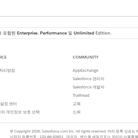
스가 포함된
Enterprise
,
Performance
및
Unlimited
Edition.
필요한 사용자 권한
RCE
COMMUNITY
IT 서비스 사고 및 변경 Associa
음을 수행합니다.
IT 서비스 사고 및 문제 연결자
 처리방침
AppExchange
Salesforce 관리자
IT 서비스 사고 및 릴리스 직원
Salesforce 개발자
IT 서비스 변경 요청 연결 해결
Trailhead
 설정 센터
교육
의 개인정보 보호 선택
신뢰
는 에이전트 IT 서비스 센터 콘솔에서 변경 요청을 만들어 필요한
© Copyright 2026, Salesforce.com Inc. All rights reserved. 여러 등
 검색하고 선택합니다.
사업자 등록번호 : 120-86-92851 , 대표자 : 벤슨웡 세일즈포스 코리아 서울특