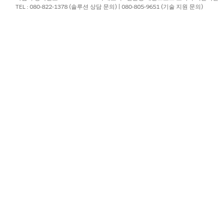
서
새로 만들기
를 클릭합니다.
TEL : 080-822-1378 (솔루션 상담 문의) | 080-805-9651 (기술 지원 문의)
수준
,
효과
,
긴급성
,
유형
을 입력합니다. 다음은 필수 필드이며 변
 요청을 만들 수도 있습니다.
스와 연결하는 것이 추적 가능성, 책임, 서비스 품질을 향상하는 모
결하려면 다음을 수행합니다.
사항 탭에서
연결
을 클릭하거나
연결
탭으로 이동하여
추가
를 클릭합니다.
 선택합니다.
레코드를 선택합니다. 동일한 상호 작용에서 단일 레코드 또는 여러 레코
 탭으로 이동하여
제거
를 클릭합니다.
거할 레코드를 선택한 다음,
제거
를 클릭합니다.
 레코드가 삭제되지 않습니다.