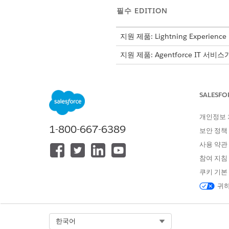
필수 EDITION
지원 제품: Lightning Experience
지원 제품: Agentforce IT 서비
SALESFO
사고에 변경 요청 연결:
변경 요청을 문제와 연결하려면 다
개인정보
1-800-667-6389
보안 정책
릴리스에 변경 요청 연결:
사용 약관
연결 해결:
참여 지침
쿠키 기본
변경 요청 만들기
귀하
변경 관리자 및 변경 처리 담당자
앱 시작 관리자에서
변경 요청
을
Select Org
한국어