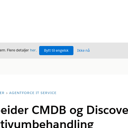
m. Flere detaljer
her
.
Bytt til engelsk
Ikke nå
ER
AGENTFORCE IT SERVICE
beider CMDB og Discover
ktivumbehandling