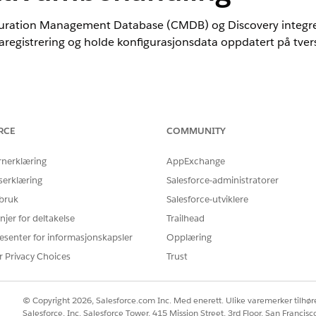
guration Management Database (CMDB) og Discovery integre
registrering og holde konfigurasjonsdata oppdatert på tvers 
nce
mance
og
Unlimited
Edition med Agentforce IT Service.
RCE
COMMUNITY
r for å gi organisasjonen en dynamisk og pålitelig oversikt
rnerklæring
AppExchange
 postsystemet for konfigurasjonselementer (CI-er). Discover
serklæring
Salesforce-administratorer
 og skyinfrastruktur. Etter å ha identifisert aktiva sender D
 bruk
Salesforce-utviklere
ller oppdatere eksisterende CIs. CMDB lagrer hver CI med e
njer for deltakelse
Trailhead
asjoner til andre komponenter.
esenter for informasjonskapsler
Opplæring
 Discovery bidrar til å redusere manuell dataregistrering, 
r Privacy Choices
Trust
tivuminformasjon i samsvar med endringer i miljøet.
© Copyright 2026, Salesforce.com Inc. Med enerett. Ulike varemerker tilhøre
Salesforce, Inc. Salesforce Tower, 415 Mission Street, 3rd Floor, San Francis