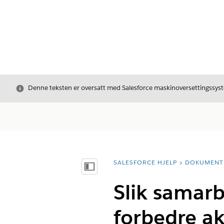
Avslutt
Denne teksten er oversatt med Salesforce maskinoversettingssyste
SALESFORCE HJELP
DOKUMENT
Du er her:
Vis innholdsfortegnelse
Slik samar
forbedre a