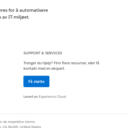
res for å automatisere
av IT-miljøet.
SUPPORT & SERVICES
 over alle aktiva i IT-miljøet. CMDB
Trenger du hjelp? Finn flere ressurser, eller få
kontakt med en ekspert.
y skanner nettverket for å oppdage
iscovery de innsamlede dataene til
Få støtte
n definert type, relevante
Levert av
Experience Cloud
vedlikeholde nøyaktige poster på
r de respektive eierne.
co, CA 94105, United States