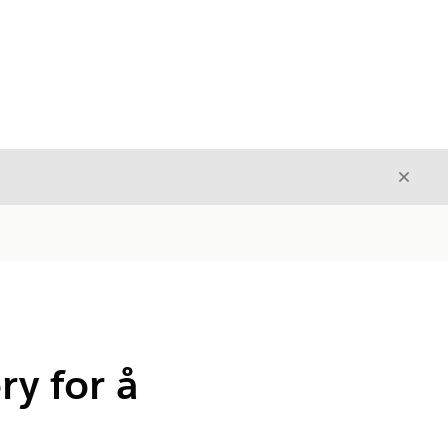
Avslut
Avslutt
y for å