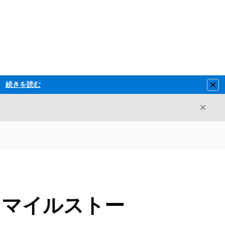
続きを読む
Clo
閉じ
閉じる
ーとマイルストー