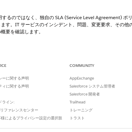
るのではなく、独自の SLA (Service Level Agreeme
ます。IT サービスのインシデント、問題、変更要求、その他のオ
の概要を確認します。
ng Experience
RCE
COMMUNITY
e IT Service が付属する
Enterprise
Edition、
Performance
Editi
シーに関する声明
AppExchange
タイトルメントを自動的に適用する場合、エンタイトルメントの
ティに関する声明
Salesforce システム管理者
Salesforce 開発者
ドライン:
Trailhead
はケースなどの他の Salesforce オブジェクトについて説明して
サービスオブジェクトに適用します。
e プリファレンスセンター
トレーニング
客様によるプライバシー設定の選択肢
トラスト
を解決するための体系的なタイムラインをサポートチームに提供するに
スレベルを適用するロジックが含まれます。