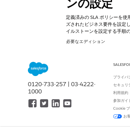
ンの設定
定義済みの SLA ポリシーを使用す
ズされたビジネス要件を設定し
イルストーンを設定する手順
必要なエディション
使用可能なインターフェース: Lightni
SALESFO
使用可能なエディション: Agentforc
プライバ
SLA ポリシーに適切なエン
0120-733-257 | 03-4222-
セキュリ
でのみ使用できます。
1000
利用規約
参加ガイ
既存のドキュメントで
メモ
Agentforce IT 
Cooki
お
インシデント、問題、変更要求
各ポリシーには、適切なサービ