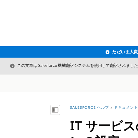
閉じる
この文章は Salesforce 機械翻訳システムを使用して翻訳されまし
SALESFORCE ヘルプ
ドキュメント
詳細情報:
目次を表示
IT サービ