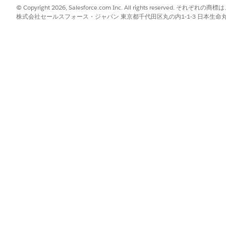
© Copyright 2026, Salesforce.com Inc. All rights reserve
間ベースのステップを定義するには、マイルストーンを
作成
して SLA ポ
株式会社セールスフォース・ジャパン 東京都千代田区丸の内1-1-3 日本生命丸の内ガ
担当は時間どおりにレコードを正しく解決できます。SLA ポリシーには
反したときの通知と更新を自動化するには、マイルストーンアクション
LA ポリシーの各ステップ (マイルストーン) で発生する時間ベース
場合、その繰り返し種別を選択する必要があります。
によって、サポートレコードで条件が複数回満たされた場合のマイルス
てください。
要求への SLA ポリシーの適用における手作業を軽減するには、適切な
自動適用を設定します。
トの自動適用
」を参照してください。
?