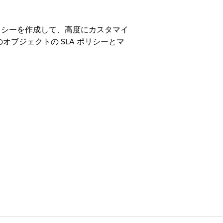
nt) ポリシーを作成して、高度にカスタマイ
ブジェクトの SLA ポリシーとマ
on、および
Unlimited
Edition。
自動適用機能は簡略化された設定環境
いますが、同じ概念をインシデントなどの
は、
SLA ポリシーを作成
します。