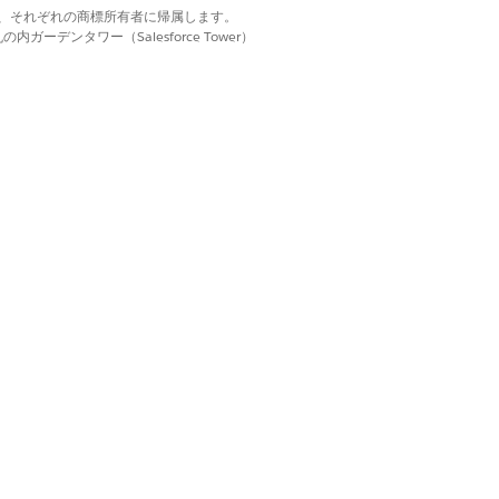
d. それぞれの商標は、それぞれの商標所有者に帰属します。
リシーに追加します。
ーデンタワー（Salesforce Tower）
、最大 10 個のマイルストーンを含める
を
作成して
SLA ポリシーに追加します。
のワークフローアクションです。
トーンの動作が決まります。「
マイルスト
 SLA ポリシーがオブジェクトに適用され
はい
いいえ