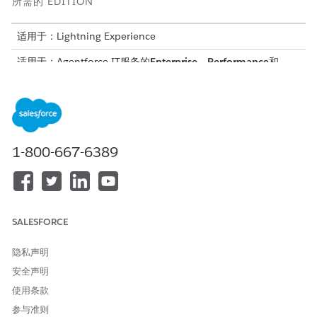
所需的 EDITION
适用于：Lightning Experience
适用于：Agentforce IT服务的
Enterprise
、
Performance
和
Unlimited
Edition。
使用 Salesforce IT Service MS 团队应用程序
员工可以使用 Salesforce IT 服务直接在 Microsoft 团队中管理
IT 请求。员工可以从服务目录中创建事件并请求项目。他们可
以使用 Agentforce AI 帮助或通过直接访问应用程序中的支持
1-800-667-6389
程序来解决问题。该集成还为票证更新和批准提供可操作的通
知。
与适用于 MS 团队的 Salesforce IT Desk 合作
使用 Salesforce IT 台管理票证，应用 AI 驱动的见解，并与
SALESFORCE
Microsoft 团队中的专家和其他利益相关者协作。IT 团队的工作
效率更高，手动工作量更少，问题解决速度更快。
隐私声明
安全声明
使用条款
参与准则
本文章是否解决您的问题？