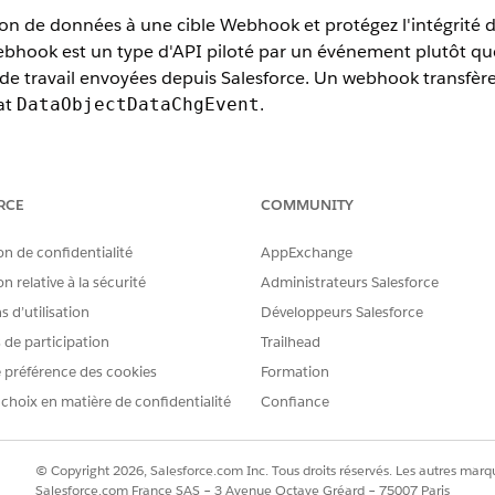
n de données à une cible Webhook et protégez l'intégrité d
ebhook est un type d'API piloté par un événement plutôt que
 de travail envoyées depuis Salesforce. Un webhook transfèr
at
.
DataObjectDataChgEvent
tions
prises en charge par Data 360. Consultez
Disponibilité de Dat
RCE
COMMUNITY
TILISATEUR REQUIS
on de confidentialité
AppExchange
n relative à la sécurité
Administrateurs Salesforce
de données Webhook :
L'un des ensembles d'autor
 d’utilisation
Développeurs Salesforce
Architecte Data Cloud
s de participation
Trailhead
Gestionnaire d'activatio
Spécialiste de l'activati
 préférence des cookies
Formation
 choix en matière de confidentialité
Confiance
onglet Cible des actions de données, puis cliquez sur
Nouveau
.
 l'action.
© Copyright 2026, Salesforce.com Inc. Tous droits réservés. Les autres marqu
le de l'action est automatiquement rempli.
Salesforce.com France SAS – 3 Avenue Octave Gréard – 75007 Paris