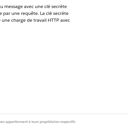
u message avec une clé secrète
 par une requête. La clé secrète
e une charge de travail HTTP avec
a 360
Edition.
isations suivants :
n de Data Cloud
on de Data Cloud
es appartiennent à leurs propriétaires respectifs.