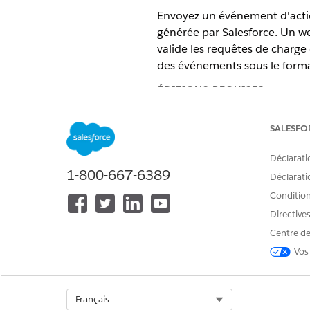
Envoyez un événement d'actio
générée par Salesforce. Un w
valide les requêtes de charge
des événements sous le form
ÉDITIONS REQUISES
Disponible avec :
Toutes les édi
SALESFO
ENSEMBLE D'AUTORISATIONS U
Déclarati
1-800-667-6389
Déclaratio
Pour créer une cible d'action 
Conditions
Directive
Centre de
Vos
Dans
Data 360
, accédez à l'
Saisissez le nom de la cible de
Le champ Nom d'API de la cib
Select Org
Français