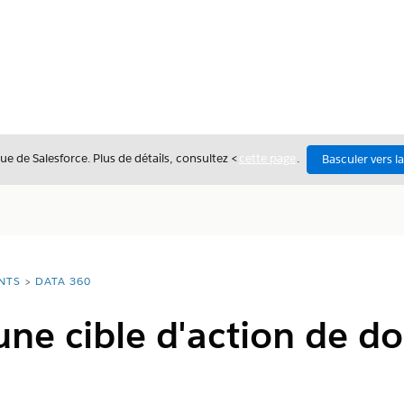
ue de Salesforce. Plus de détails, consultez <
cette page
.
Basculer vers l
NTS
DATA 360
une cible d'action de d