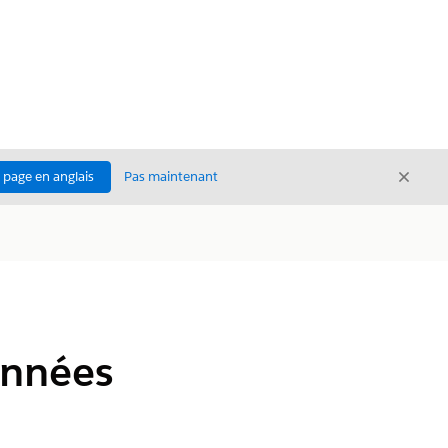
Ferme
a page en anglais
Pas maintenant
Fermer
onnées