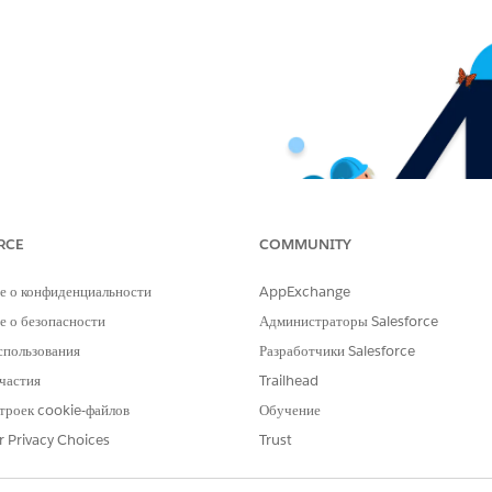
RCE
COMMUNITY
е о конфиденциальности
AppExchange
 о безопасности
Администраторы Salesforce
спользования
Разработчики Salesforce
частия
Trailhead
троек cookie-файлов
Обучение
r Privacy Choices
Trust