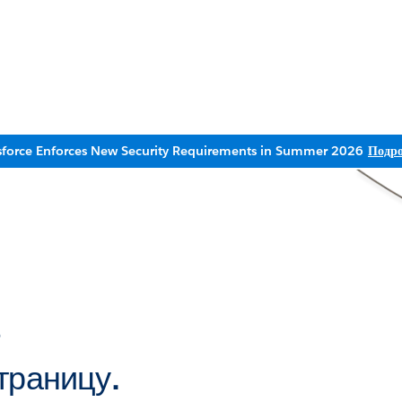
sforce Enforces New Security Requirements in Summer 2026
Подро
ь
траницу.