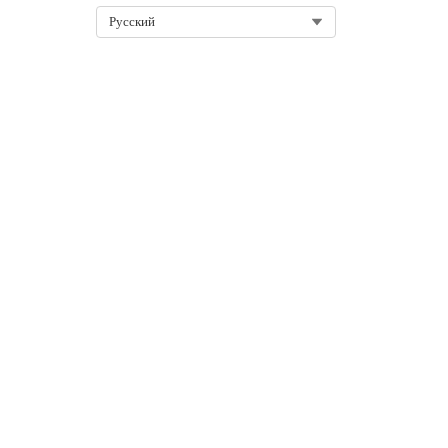
Select Org
Русский