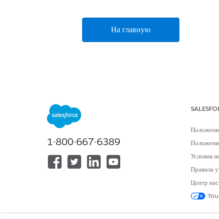
На главную
SALESFO
Положени
1-800-667-6389
Положение
Условия и
Правила у
Центр нас
You