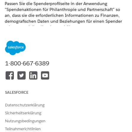
Passen Sie die Spenderprofilseite in der Anwendung
"Spendenaktionen für Philanthropie und Partnerschaft" so
an, dass sie die erforderlichen Informationen zu Finanzen,
demografischen Daten und Beziehungen für einen Spender
oder potenziellen Kunden enthält.
ERFORDERLICHE EDITIONEN
ERFORDERLICHE EDITIONEN
Verfügbar in: Lightning Experience
1-800-667-6389
Verfügbar in: Editionen
Enterprise
,
Performance
,
Unlimited
und
Developer
mit Education Cloud
Verfügbarkeit:
Enterprise
,
Unlimited
und
Developer
Edition
mit Nonprofit Cloud
SALESFORCE
Datenschutzerklärung
ERFORDERLICHE
BENUTZERBERECHTIGUNGE
Sicherheitserklärung
N
Nutzungsbedingungen
Einrichten von
Fundraising_Admin-
Teilnahmerichtlinien