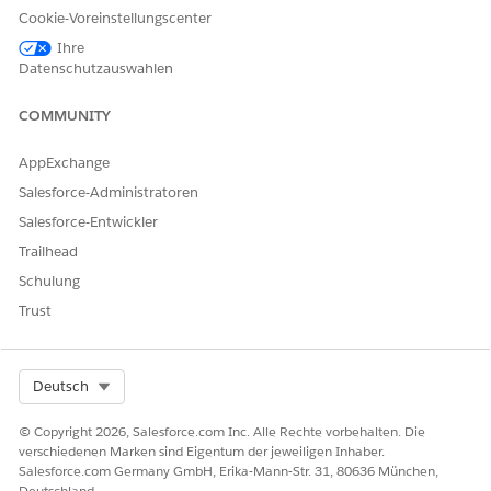
Spenderprofilen:
Berechtigungssatzgruppe
Cookie-Voreinstellungscenter
Anzeigen von Accountbeziehungen im Spenderprofil in
Ihre
Datenschutzauswahlen
Nonprofit
Fügen Sie ein Diagramm hinzu, um Accountbeziehungen
COMMUNITY
im Spenderprofil anzuzeigen.
Anzeigen von Spenderinformationen auf einer
AppExchange
Übersichtskarte in gemeinnützigen Organisationen
Salesforce-Administratoren
Eine Übersichtskarte listet das Foto, den Namen und
Salesforce-Entwickler
wichtige Informationen zu einer Person oder einem
Partner auf. Sie können benutzerdefinierte Felder
Trailhead
aufnehmen.
Schulung
Hinzufügen der RFM-Bewertung zum Spenderprofil in
Trust
Nonprofit
Wenn Sie die einzelnen Bewertungen oder die aggregierte
RFM-Bewertung anzeigen möchten, fügen Sie sie der
Select Org
Deutsch
Detailanzeige "Verwandte Datensätze" im Spenderprofil
hinzu.
© Copyright 2026, Salesforce.com Inc. Alle Rechte vorbehalten. Die
verschiedenen Marken sind Eigentum der jeweiligen Inhaber.
Salesforce.com Germany GmbH, Erika-Mann-Str. 31, 80636 München,
Deutschland