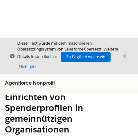
Dieser Text wurde mit dem maschinellen
Übersetzungssystem von Salesforce übersetzt. Weitere
Schließen
Schli
Details finden Sie
hier
.
Zu Englisch wechseln
Schließ
Nicht jetzt
Agentforce Nonprofit
Inhalt
Inhalt anzeigen
Einrichten von
Spenderprofilen in
gemeinnützigen
Organisationen