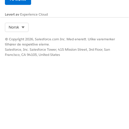
Levert av
Experience Cloud
HJALP DENNE ARTIKKELEN MED Å LØSE PROBLEMET DITT?
Select Org
Norsk
La oss få vite det slik at vi kan forbedre!
© Copyright 2026, Salesforce.com Inc. Med enerett. Ulike varemerker
Ja
Nei
tilhører de respektive eierne.
Salesforce, Inc. Salesforce Tower, 415 Mission Street, 3rd Floor, San
Francisco, CA 94105, United States