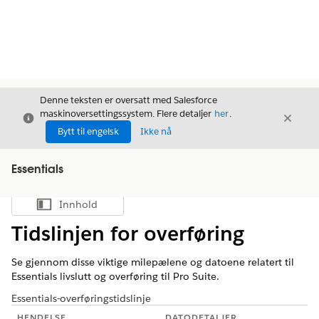
Denne teksten er oversatt med Salesforce
maskinoversettingssystem. Flere detaljer
her
.
Avslutt
Avslut
Avslutt
Bytt til engelsk
Ikke nå
Essentials
Innhold
Vis innholdsfortegnelse
Tidslinjen for overføring
Se gjennom disse viktige milepælene og datoene relatert til
Essentials livslutt og overføring til Pro Suite.
Essentials-overføringstidslinje
HENDELSE
DATODETALJER