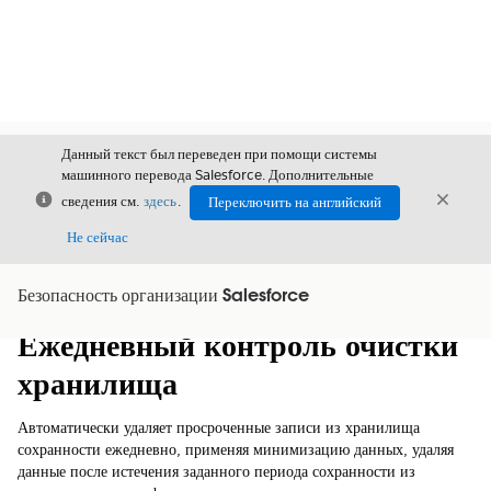
Данный текст был переведен при помощи системы
машинного перевода Salesforce. Дополнительные
Закрыть
Закры
сведения см.
здесь
.
Переключить на английский
Закрыт
Не сейчас
Безопасность организации Salesforce
Содержание
Показать содержание
Ежедневный контроль очистки
хранилища
Автоматически удаляет просроченные записи из хранилища
сохранности ежедневно, применяя минимизацию данных, удаляя
данные после истечения заданного периода сохранности из