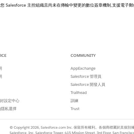
 Salesforce 主控組織且尚未在傳輸中變更的數位簽章機制,支援電
？
RCE
COMMUNITY
改進！
明
AppExchange
明
Salesforce 管理員
Salesforce 開發人員
Trailhead
 偏好設定中心
訓練
的隱私選擇
Trust
© Copyright 2026, Salesforce.com Inc. 保留所有權利。各個商標屬於其個
Salesforce, Inc. Salesforce Tower, 415 Mission Street, 3rd Floor, San Francis