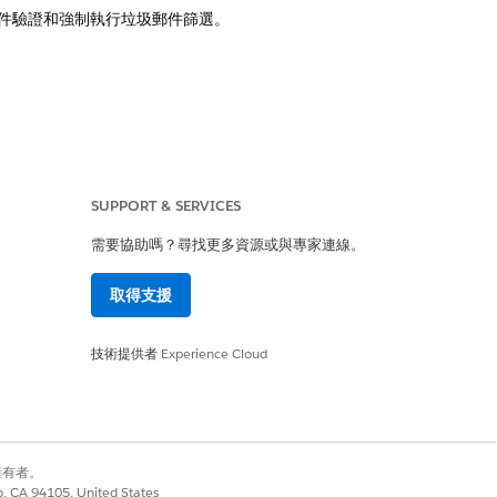
子郵件驗證和強制執行垃圾郵件篩選。
是
否
SUPPORT & SERVICES
需要協助嗎？尋找更多資源或與專家連線。
取得支援
技術提供者
Experience Cloud
別擁有者。
co, CA 94105, United States