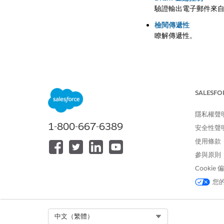
驗證輸出電子郵件來自您
檢閱傳遞性
瞭解傳遞性。
此文章是否解決您的問題
SALESFO
請讓我們知道，以便我們
隱私權聲
1-800-667-6389
安全性聲
使用條款
參與原則
Cookie
您
Select Org
中文（繁體）