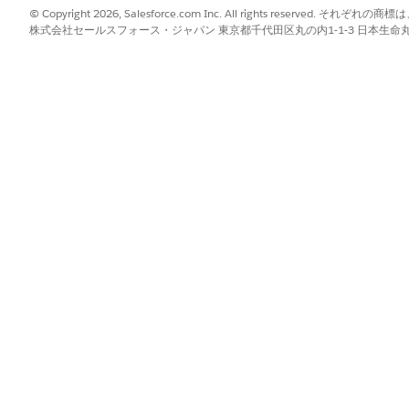
CP を使用しない場合、2 つのシステムを手動で統合し、すべ
© Copyright 2026, Salesforce.com Inc. All rights reserve
あります。MCP はシステム間の翻訳者として機能するため
株式会社セールスフォース・ジャパン 東京都千代田区丸の内1-1-3 日本生命丸の内ガ
esforce データを使用してサードパーティの銀行サービスで
テップを判断できます。
、クライアント、およびホストに依存します。
orce、MuleSoft、サードパーティサービスプロバイダーなどのサービ
ソースなど、外部システムで使用可能なすべてのアセットが含まれます
ションに似ています。LLM が外部システムでアクションを実行するた
となる、サーバーから LLM への自然言語の指示です。
ド、ファイル、その他の情報など、サーバーがアクセスできるデータで
つ以上のサーバーに接続して、外部システムのツールとデータにアクセスし
スを調整するアプリケーションです。ホストは、MCP サーバーのツール
を管理します。