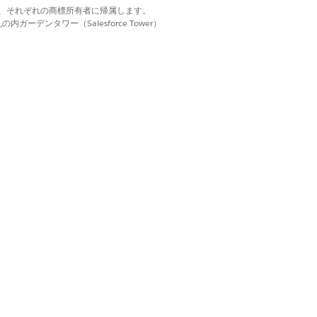
ての API 接続、認証、データアク
d. それぞれの商標は、それぞれの商標所有者に帰属します。
、この複雑な手動作業は自動的に行わ
ーデンタワー（Salesforce Tower）
ユーザーの詳細を検索し、ローンリスクス
スプロバイダーによって作成されます。サーバー
。
めにコールできる実行可能な関数です。
す。
ます。クライアントは機能と情報の取得者と
とデータを使用するためのインターフェース