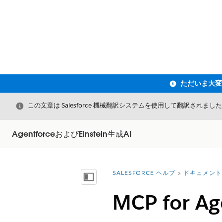
閉じる
この文章は Salesforce 機械翻訳システムを使用して翻訳されまし
AgentforceおよびEinstein生成AI
SALESFORCE ヘルプ
ドキュメント
詳細情報:
目次を表示
MCP for Ag