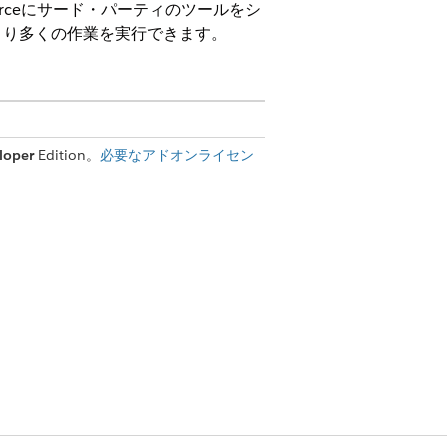
ntforceにサード・パーティのツールをシ
より多くの作業を実行できます。
loper
Edition。
必要なアドオンライセン
接続する方法に関するオープン標準です。
に考えています。「USB-C がデバイスを
 は AI モデルをさまざまなデータ
ンリスクスコアをサードパーティの銀行サ