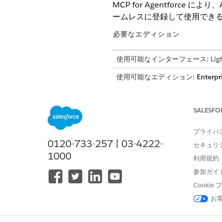
MCP for Agentforce
ームレスに登録して使用でき
必要なエディション
使用可能なインターフェース: Lightni
使用可能なエディション:
Enterpr
スはエージェント種別によって異
SALESFO
MCP とは?
プライバ
モデルコンテキストプロトコル 
0120-733-257 | 03-4222-
このプロトコルを開発した Anth
セキュリ
1000
さまざまな周辺機器やアクセサ
利用規約
ソースやツールに接続する標
参加ガイ
Cooki
MCP のしくみ
お
Agentforce エージェン