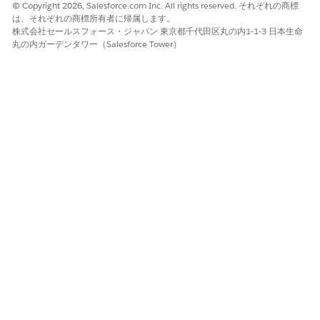
© Copyright 2026, Salesforce.com Inc. All rights reserved. それぞれの商標
クトにコレクションデータを
は、それぞれの商標所有者に帰属します。
インポートする
株式会社セールスフォース・ジャパン 東京都千代田区丸の内1-1-3 日本生命
丸の内ガーデンタワー（Salesforce Tower）
1 つの複合グラフ API 要求
複合グラフ
で、コレクション計画、コレ
クション計画項目、取引先責
任者、その他の関連オブジェ
クトレコードを一度に作成
コレクションとリカバリ機能の探索
債権回収プロセスを合理化するために設計されたコレクションお
よび回収機能について説明します。収集スペシャリストの作業効
率が向上し、支払の迅速化とキャッシュフローの改善につながり
ます。
開始する前に、基本的な設定手順が完了していることを確
重要
認します。