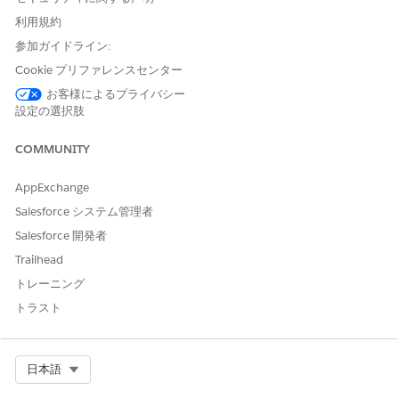
コレクションデータモデルと
コレクションデータモデル
主要な概念について理解する
主要概念
利用規約
参加ガイドライン:
組織でのコレクションとリカ
コレクションのエディショ
Cookie プリファレンスセンター
バリの設定
ンと権限
お客様によるプライバシー
コレクションのオブジェク
設定の選択肢
ト権限の割り当て
コレクションのアクション
ランチャーリリースの設定
COMMUNITY
コレクションのタイムライ
ンの有効化
AppExchange
コレクション計画ページで
Salesforce システム管理者
の取引先および取引先責任
者の詳細の表示
Salesforce 開発者
ケースソースの項目レベル
Trailhead
セキュリティの設定
Add Related Cases to
トレーニング
Collection Plan (コレクシ
トラスト
ョン計画への関連ケースの
追加)
Select Org
日本語
CSV ファイルからコレクショ
CSV ファイルからのコレクシ
ンプランおよび関連オブジェ
ョンデータのインポート