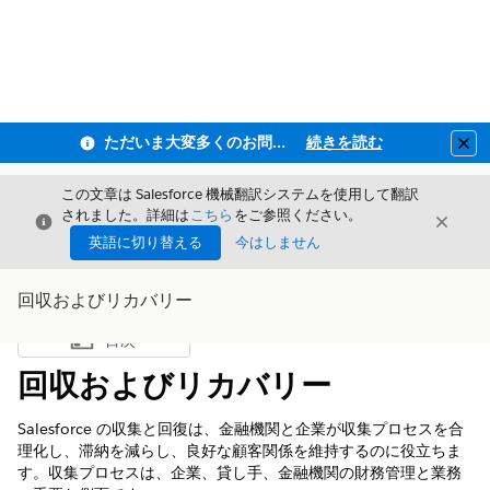
ただいま大変多くのお問い合わせをいただいており、ご連絡までにお時間を頂戴しております
続きを読む
Clo
この文章は Salesforce 機械翻訳システムを使用して翻訳
されました。詳細は
こちら
をご参照ください。
閉じる
閉じ
閉じる
英語に切り替える
今はしません
回収およびリカバリー
目次
目次を表示
回収およびリカバリー
Salesforce の収集と回復は、金融機関と企業が収集プロセスを合
理化し、滞納を減らし、良好な顧客関係を維持するのに役立ちま
す。収集プロセスは、企業、貸し手、金融機関の財務管理と業務