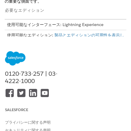
の重要な側面です。
必要なエディション
使用可能なインターフェース: Lightning Experience
使用可能なエディション:
製品とエディションの可用性を表示し
ます。
収集と回復とは、顧客が企業や金融機関に支払うべき金額を追跡
するプロセスです。さまざまな収集活動には、顧客にリマインダ
ーを送信したり、支払う約束を作成したり、顧客に約束どおりに
支払うように要求したりする作業が含まれます。このプロセスに
0120-733-257 | 03-
は、支払を怠った滞納口座からお金を取り戻すために回収機関と
4222-1000
協力することも含まれます。
基本的な設定
コレクションおよびリカバリ機能を使用するには、基本設定を完
了し、コレクションデータを Salesforce にインポートします。
SALESFORCE
アクション
詳細情報の入手先
プライバシーに関する声明
セキュリティに関する声明