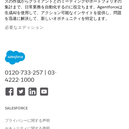
スの作成からクライアントとのミーティングやポートフォリオの
集計まで、日常業務を自動化するのに役立ちます。Agentforceは
生成AIを使用して、アクション可能なインサイトを提供し、問題
を迅速に解決して、新しいオポチュニティを特定します。
必要なエディション
使用可能なインターフェース: Lightning Experience
使用可能なエディション:
Professional
Edition、
Enterprise
Edition、および
Unlimited
Edition
Banking Relationship Assistance (銀行リレーション支援)
0120-733-257 | 03-
Financial Services CRMに統合されたパーソナルAI支援エージ
4222-1000
ェントであるAgentforce Banking Relationship Assistanceを
使用して、リレーションチームのクライアントとのミーティン
グ活動をより効率的に管理します。この支援エージェントは、
定期的なミーティング ToDo を自動化し、リレーションマネ
ージャーがクライアントとのやりとりを簡単に取得して理解
SALESFORCE
し、関連レコードを簡単に更新できるようにします。Banking
Relationship Assistance Agent を使用すると、リレーション
プライバシーに関する声明
マネージャーは、クライアントの進化するニーズ、アクション
セキュリティに関する声明