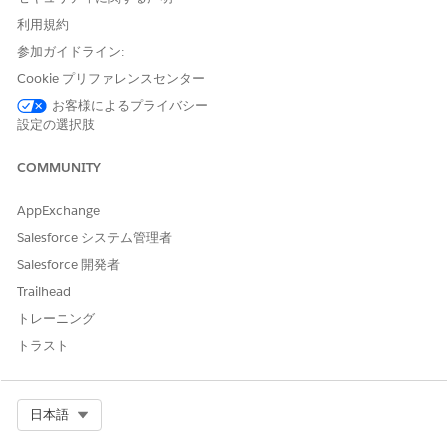
項目、主要なビジネス上の意思決定に関するアクション可能な
インサイトを使用して、新しい商談をすばやく特定し、システ
利用規約
ムにログインし、積極的に連携できます。Agentforceの機能
参加ガイドライン:
を使用して、クライアントの将来のニーズ、課題、または変更
Cookie プリファレンスセンター
をスマートに予測し、より有意義なインタラクションを促進し
お客様によるプライバシー
ます。
設定の選択肢
銀行サービス支援
Agentforce for Banking Service Assistanceには、シームレス
COMMUNITY
な銀行のセルフ サービスを促進し、顧客と従業員の両方に迅
速な結果を提供する2つの事前作成済みテンプレートが含まれ
AppExchange
ています。
Salesforce システム管理者
収集と復旧支援
Salesforce 開発者
コレクションと回復機能に統合された個人の AI エージェント
Trailhead
であるコレクションと回復アシスタンスを使用して、コレクシ
トレーニング
ョンチームの効率を高めます。
トラスト
苦情管理支援
苦情管理アシスタンスには、苦情処理担当者が調査を自動化し
て解決を合理化するのに役立つ事前作成済みサブエージェント
Select Org
日本語
とアクションが用意されています。ハンドラーは、複数の画面
間でコンテキストを切り替える代わりに、自然言語を使用し