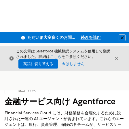
ただいま大変多くのお問い合わせをいただいており、ご連絡までにお時間を頂戴しております
続きを読む
Clo
この文章は Salesforce 機械翻訳システムを使用して翻訳
されました。詳細は
こちら
をご参照ください。
閉じる
閉じ
閉じる
英語に切り替える
今はしません
目次
目次を表示
金融サービス向け Agentforce
Financial Services Cloud には、財務業務を合理化するために設
計された一連の AI エージェントが含まれています。これらのエー
ジェントは、銀行、資産管理、保険の各チームが、サービスケー