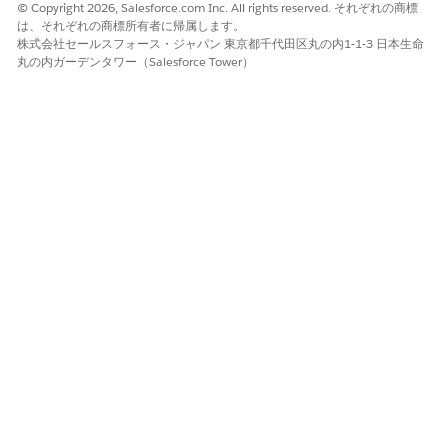
© Copyright 2026, Salesforce.com Inc. All rights reserved. それぞれの商標
て、実績のある解決戦略や一般的なパターンの履歴データを検
は、それぞれの商標所有者に帰属します。
索できます。同様の苦情の解決概要に基づいて、エージェント
株式会社セールスフォース・ジャパン 東京都千代田区丸の内1-1-3 日本生命
は現在の苦情を解決するための次のステップも提案します。ま
丸の内ガーデンタワー（Salesforce Tower）
た、エージェントは監査対応の解決メモをすばやく生成し、苦
情レコードを更新して、規制上の免責事項を適切に適用する顧
客とのコミュニケーションのドラフトを作成するハンドラーを
サポートします。
ファイナンシャルアドバイザーによる支援
標準オブジェクトと Financial Services Cloud 管理パッケー
ジの Financial Advisor Assistance を使用して、クライアント
エンゲージメントを合理化します。AI を駆使したインサイト
と自動化をウェルスアドバイザーのワークフローに統合しま
す。クライアントのポートフォリオと市場トレンドに基づい
て、アクション可能なリアルタイムの財務インサイトを提供し
ます。
ローン商品支援
Agentforce Service の Loan Product Assistance テンプレー
トを使用して、ローン商品、金利、およびオファーに関する回
答を迅速に取得できます。顧客満足度を高め、ローン量を増や
し、ローン担当者の作業負荷を軽減します。