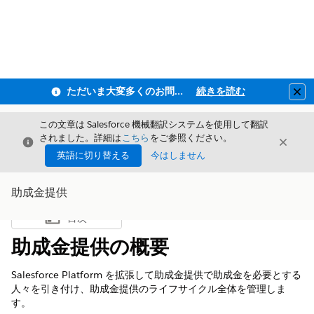
ただいま大変多くのお問い合わせをいただいており、ご連絡までにお時間を頂戴しております
続きを読む
Clo
この文章は Salesforce 機械翻訳システムを使用して翻訳
されました。詳細は
こちら
をご参照ください。
閉じる
閉じ
閉じる
英語に切り替える
今はしません
助成金提供
目次
目次を表示
助成金提供の概要
Salesforce Platform を拡張して助成金提供で助成金を必要とする
人々を引き付け、助成金提供のライフサイクル全体を管理しま
す。