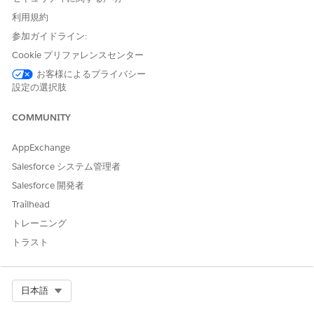
助成金提供により、助成金提供者と助成金を必要とする人の助
利用規約
成金管理プロセスが合理化されます。Salesforce プラットフ
参加ガイドライン:
ォームを基盤にする助成金提供は既存のライセンスを拡張し、
360 度の視点から関係者、資金調達商談、オンラインポータ
Cookie プリファレンスセンター
ル、受領者の申請書、授与指標を把握できます。トライアル組
お客様によるプライバシー
織を参考にして、内容、推奨される設定、実装の準備方法につ
設定の選択肢
いて学習できます。
COMMUNITY
助成金提供に含まれる内容
助成金提供により、助成金提供者と粗探し者の両方の助成金管
AppExchange
理プロセス全体が合理化されます。
Salesforce システム管理者
助成金提供者エクスペリエンス
Salesforce 開発者
助成金提供を使用して助成金制度や助成金の申請を作成および
管理する方法について説明します。
Trailhead
トレーニング
Grantseeker Experience (助成金提供者エクスペリエンス)
申請者が助成金の制度や予算について検索したり、助成金を申
トラスト
請したり、報告書を提出したりするためのオンラインプラット
フォームが助成金提供によって用意されるしくみについて説明
します。
Select Org
日本語
助成金提供トライアル組織の作成