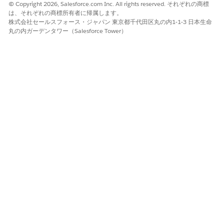
© Copyright 2026, Salesforce.com Inc. All rights reserved. それぞれの商標
すべての機能が有効なトライアルに登録して、助成金提供を実
は、それぞれの商標所有者に帰属します。
際に使ってみましょう。トライアル組織は、概念実証とガイド
株式会社セールスフォース・ジャパン 東京都千代田区丸の内1-1-3 日本生命
付きの自己探求を目的としています。有効期限は 30 日間で
丸の内ガーデンタワー（Salesforce Tower）
す。助成金提供を実際に使ってみるには、Public Sector
Solutions または Nonprofit Cloud のトライアル版を入手し
てください。
この記事で問題は解決されましたか?
ご意見をお待ちしております。
はい
いいえ