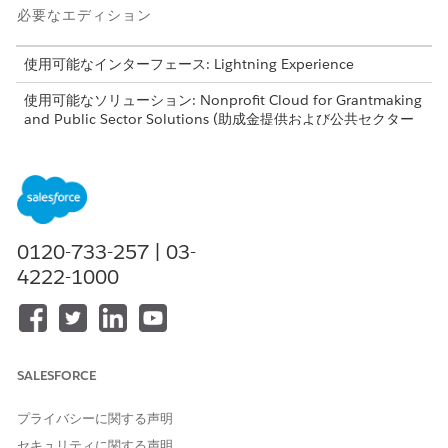
必要なエディション
使用可能なインターフェース: Lightning Experience
使用可能なソリューション: Nonprofit Cloud for Grantmaking
and Public Sector Solutions (助成金提供および公共セクター
ソリューション向け Nonprofit Cloud)。
エディションの使用可
能状況を確認
してください。
0120-733-257 | 03-
4222-1000
このドキュメントでは、Salesforce のプラットフォームソ
重要
リューションである助成金提供に関する情報を提供します。助
成金管理の管理パッケージについての詳細は、
助成金管理製品
ドキュメント
を参照してください。組織でどのソリューション
を使用しているかが不明な場合は、Salesforce 管理者に確認し
SALESFORCE
てください。
プライバシーに関する声明
助成金提供の使用開始
セキュリティに関する声明