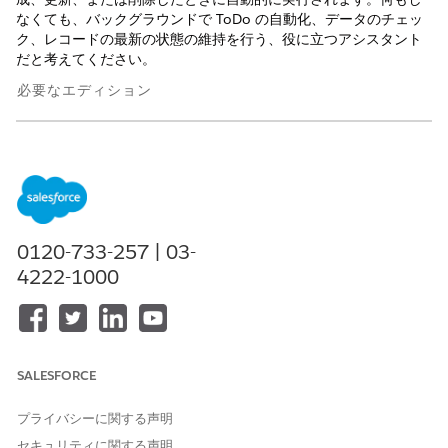
なくても、バックグラウンドで ToDo の自動化、データのチェッ
ク、レコードの最新の状態の維持を行う、役に立つアシスタント
だと考えてください。
必要なエディション
サポートされているエディションを表示する。
必要なユーザー権限
Einstein for Flow や
「フローの管理」
Agentforce for Flow など、
0120-733-257 | 03-
Flow Builder で使用できるす
4222-1000
べてのフロー タイプ、要素、
機能を使用してフローを開
く、編集、作成、有効化、ま
たは無効化する
SALESFORCE
レコードトリガーフローの使用開始
レコードトリガーフローは、誰かが Salesforce でレコードを
プライバシーに関する声明
作成、更新、または削除したときに自動的に実行されます。ト
リガーされたら、レコードの更新、レコードの作成、メールの
セキュリティに関する声明