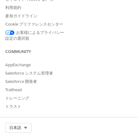
送信などのアクションを実行します。レコードトリガーフロー
利用規約
には 2 種類があります。状況に最適な方法を使用できるよう
参加ガイドライン:
に、これらの違いについて説明します。
Cookie プリファレンスセンター
保存前と保存後のレコードトリガーフローの決定
お客様によるプライバシー
レコードトリガーフローは、誰かが Salesforce でレコードを
設定の選択肢
作成、更新、または削除したときに実行されます。保存前フロ
ーは、Salesforce がレコードを保存する前に実行されます。
COMMUNITY
保存後フローは、Salesforce がレコードを保存した後に実行
されます。このガイドを使用して、自動化に適した種別を選択
AppExchange
してください。
Salesforce システム管理者
レコードトリガーフローでのエントリ条件のしくみ
Salesforce 開発者
エントリ条件は、レコードトリガーフローを実行するタイミン
グを制御します。開始要素で AND、OR、カスタムロジック、
Trailhead
または数式ベースの条件を使用すると、適切なレコードが変更
トレーニング
された場合にのみフローを実行できます。
トラスト
レコードトリガーフローでのトリガーレコードの操作
レコードによってフローの実行がトリガーされると、
Salesforce はそのレコードの情報をトリガーレコード変数に
Select Org
日本語
自動的に保存します。この変数により、フローをトリガーした