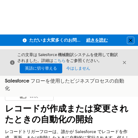
ただいま大変多くのお問い合わせをいただいており、ご連絡までにお時間を頂戴しております
続きを読む
Clo
この文章は Salesforce 機械翻訳システムを使用して翻訳
されました。詳細は
こちら
をご参照ください。
閉じる
閉じ
閉じる
英語に切り替える
今はしません
Salesforce フローを使用したビジネスプロセスの自動
化
目次
目次を表示
レコードが作成または変更され
たときの自動化の開始
レコードトリガーフローは、誰かが Salesforce でレコードを作
成、更新、または削除したときに自動的に実行されます。何もし