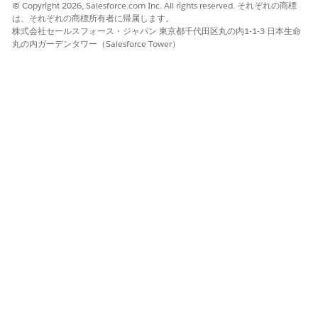
レコードのすべての項目値にフローがインスタントアクセスで
© Copyright 2026, Salesforce.com Inc. All rights reserved. それぞれの商標
きます。項目値を参照したり、確認したり、変更したりできま
は、それぞれの商標所有者に帰属します。
す。
株式会社セールスフォース・ジャパン 東京都千代田区丸の内1-1-3 日本生命
丸の内ガーデンタワー（Salesforce Tower）
レコードを更新する簡単な保存前レコードトリガーフローの作
成
商談の作成時に自動的に名前を更新する保存前レコードトリガ
ーフローを作成する方法について説明します。
単純な保存後レコードトリガーフローの作成
レコードを自動的に作成する保存後のレコードトリガーフロー
を作成する方法について説明します。この例では、ユーザーが
リードレコードを作成するたびにフォローアップ ToDo が作
成されるため、チームは重要な次のステップを見逃しません。
この記事で問題は解決されましたか?
ご意見をお待ちしております。
はい
いいえ