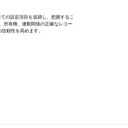
フを使用してすべての設定項目を追跡し、把握するこ
ット、所有権、連動関係の正確なレコー
の信頼性を高めます。
付属する
Enterprise
Edition、
Performance
す。構成項目 (CI) と呼ばれるア
IT 運用をサポートするその他のコ
まれます。
Iおよびサービス グラフ情報にアクセス