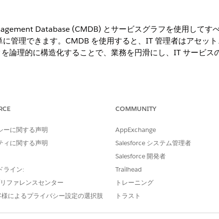
ation Management Database (CMDB) とサービスグラ
単に管理できます。CMDB を使用すると、IT 管理者はアセ
を論理的に構造化することで、業務を円滑にし、IT サービス
ng Experience
RCE
COMMUNITY
よびサービスグラフが有効になっている Agentforce IT Service が
ion。
シーに関する声明
AppExchange
ットに関する構造化されたデータを保存する一元化されたリポジトリで
ティに関する声明
Salesforce システム管理者
想マシン、ソフトウェアアプリケーション、クラウドサービス、
Salesforce 開発者
 CI は種別で分類され、主要なプロパティを説明する属性が含
ドライン:
Trailhead
を使用して、自然言語の会話とAIを駆使したワークフローを介してC
e プリファレンスセンター
トレーニング
客様によるプライバシー設定の選択肢
トラスト