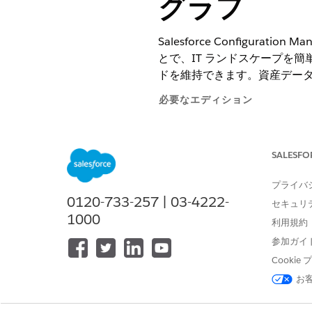
グラフ
Salesforce Configur
とで、IT ランドスケープを簡
ドを維持できます。資産データ
必要なエディション
使用可能なインターフェース: Lightni
SALESFO
使用可能なエディション: CMDB お
Edition、および
Unlimited
Edit
プライバ
0120-733-257 | 03-4222-
CMDB は、IT 環境のアセ
セキュリ
1000
セットには、物理デバイス、仮
利用規約
ンポーネントが含まれます。各
参加ガイ
AgentforceでCMDB
Cooki
することもできます。
お