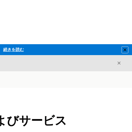
続きを読む
Clo
閉じ
閉じる
スおよびサービス