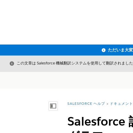
閉じる
この文章は Salesforce 機械翻訳システムを使用して翻訳されまし
SALESFORCE ヘルプ
ドキュメント
詳細情報:
目次を表示
Salesf